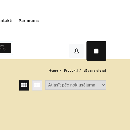
ntakti
Par mums
Home
Produkti
dāvana sievai