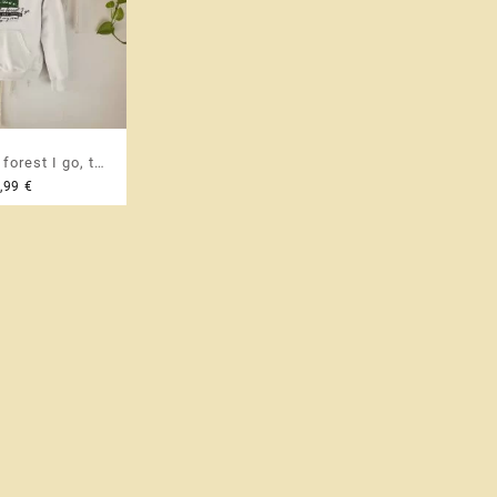
 forest I go, to
,99
€
d and find my
x hoodie dabas
tājiem 🌲