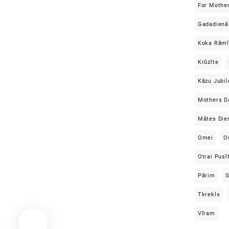
For Mothe
Gadadienā
Koka Rāmī
Krūzīte
Kāzu Jubil
Mothers D
Mātes Die
Omei
O
Otrai Pusī
Pārim
S
Tkrekls
Vīram