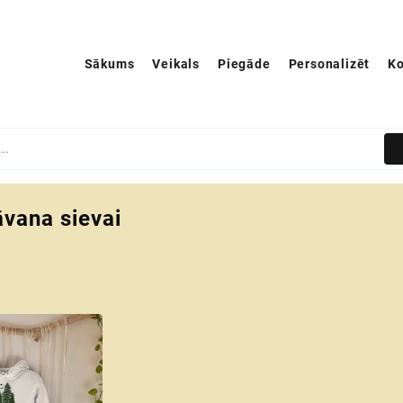
Sākums
Veikals
Piegāde
Personalizēt
Ko
vana sievai
s