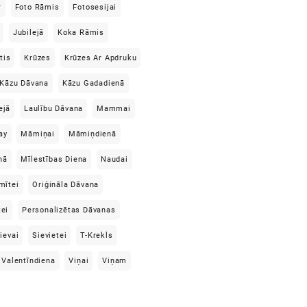
r
Foto Rāmis
Fotosesijai
Jubilejā
Koka Rāmis
tis
Krūzes
Krūzes Ar Apdruku
Kāzu Dāvana
Kāzu Gadadienā
ejā
Laulību Dāvana
Mammai
ay
Māmiņai
Māmiņdienā
nā
Mīlestības Diena
Naudai
mītei
Oriģināla Dāvana
tei
Personalizētas Dāvanas
ievai
Sievietei
T-Krekls
Valentīndiena
Viņai
Viņam