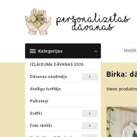
Skip
to
content
Kategorijas
IZLAIDUMA DĀVANAS 2026
Birka:
dā
Dāvanas saņēmējs
Atslēgu turētājs
Viens produkt
Pulksteņi
Svētki
Foto rāmīši