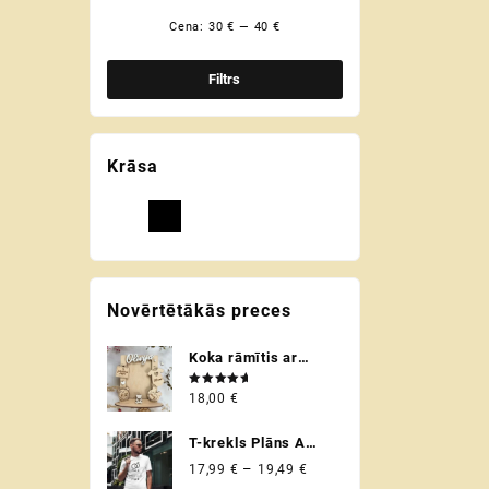
Cena:
30 €
—
40 €
Min.
Maks.
cena
cena
Filtrs
Krāsa
Novērtētākās preces
Koka rāmītis ar
bērna dzimšanas
Novērtēts
18,00
€
parametriem /
ar
5.00
no 5
metriku -
T-krekls Plāns A
personalizēta
Plāns B
Price
–
17,99
€
19,49
€
dāvana raudzībās