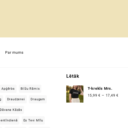
Par mums
Lētāk
T-krekls Mrs.
Apģērbs
Bilžu Rāmis
Price
–
15,99
€
17,49
€
g
Draudzenei
Draugam
range
15,99
Dāvana Kāzās
thro
17,49
lentīndienā
Es Tevi Mīlu