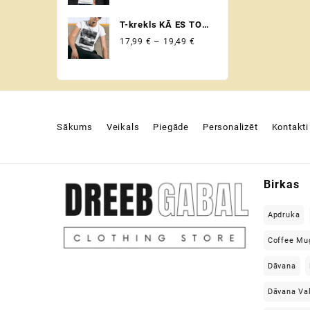
range:
un citos svētkos ♡
17,99 €
T-krekls KĀ ES TO
through
REDZU KĀ TO REDZ
Price
–
17,99
€
19,49
€
19,49 €
BMW VADITĀJS
range:
17,99 €
through
19,49 €
Sākums
Veikals
Piegāde
Personalizēt
Kontakti
Birkas
Apdruka
Coffee Mu
Dāvana
Dāvana Va