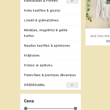
Karikatūras & Portreti
Koka kastītes & groziņi
Lineāli & grāmatzīmes
Medaļas, magnētiņi & galda
kartes
And into the
30
lose my min
Naudas kastītes & aploksnes
soul ♡ Unise
baudī
Krājkases
Krūzes ar apdruku
Pateicības & piemiņas dāvaniņas
DREEBGABAL
Cena