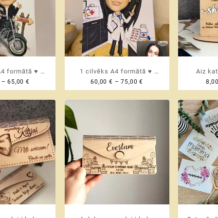
A4 formātā ♥
1 cilvēks A4 formātā ♥
Aiz ka
Price
Price
–
65,00
€
60,00
€
–
75,00
€
8,0
a karikatūra ar
Personalizēta karikatūra ar
vienmēr ir
range:
range:
u | zīmējums
pildītu fonu | zīmējums
Person
50,00 €
60,00 €
SK
through
through
AUDZINĀT
65,00 €
75,00 €