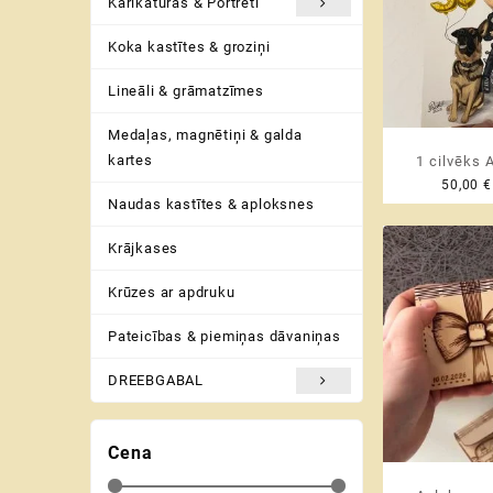
Karikatūras & Portreti
Koka kastītes & groziņi
Lineāli & grāmatzīmes
Medaļas, magnētiņi & galda
kartes
1 cilvēks 
50,00
€
Personalizēt
Naudas kastītes & aploksnes
baltu fon
Krājkases
Krūzes ar apdruku
Pateicības & piemiņas dāvaniņas
DREEBGABAL
Cena