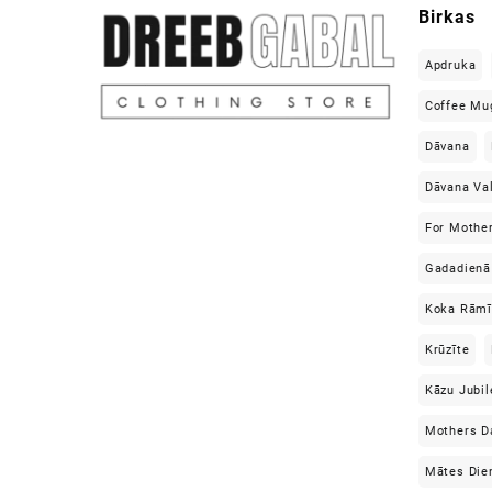
Birkas
Apdruka
Coffee Mu
Dāvana
Dāvana Va
For Mothe
Gadadienā
Koka Rāmī
Krūzīte
Kāzu Jubil
Mothers D
Mātes Die