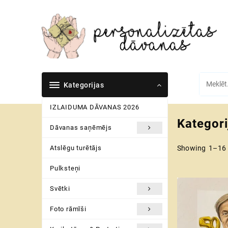
Skip
to
content
Kategorijas
IZLAIDUMA DĀVANAS 2026
Kategori
Dāvanas saņēmējs
Atslēgu turētājs
Showing 1–16 
Pulksteņi
Svētki
Foto rāmīši