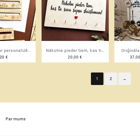
ar personalizētu
Nākotne pieder tiem, kas tic
Oriģināl
,20
€
20,00
€
37,0
 joslu teksta
savu sapņu skaistumam ♥
svētkos
ai | 20 cm
Personalizējams atslēgu
karik
pakaramais | turētājs
persona
1
2
→
♥ unikāl
otrai pusīt
treneri
Par mums