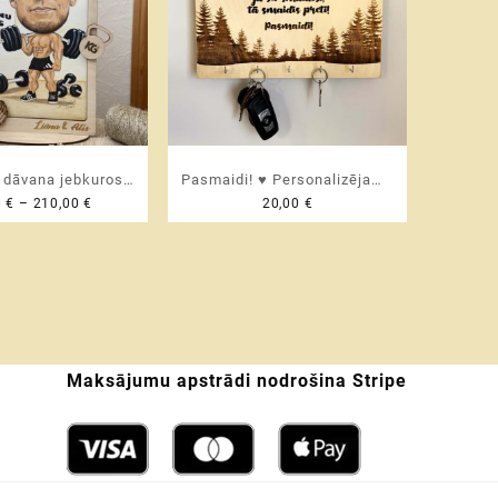
a dāvana jebkuros
Pasmaidi! ♥ Personalizējams
Price
0
€
–
210,00
€
20,00
€
 – personalizēta
atslēgu pakaramais |
range:
atūra ierāmēta
turētājs
37,00 €
lizētā foto rāmī
through
a dāvana pārim |
210,00 €
ei | sievai | vīram |
m | skolotājai |
kolēģim
Maksājumu apstrādi nodrošina Stripe