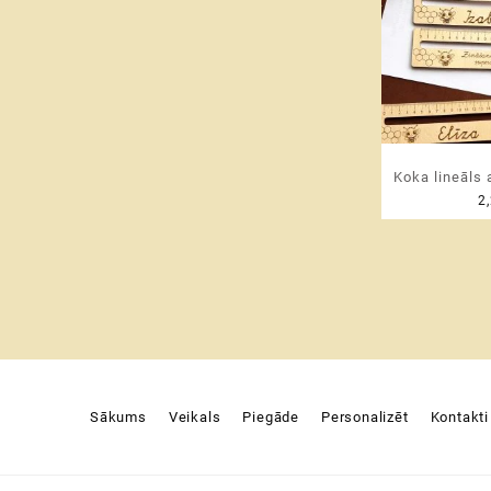
19,49 €
Koka lineāls 
2
tekstu un
lasīšan
Sākums
Veikals
Piegāde
Personalizēt
Kontakti