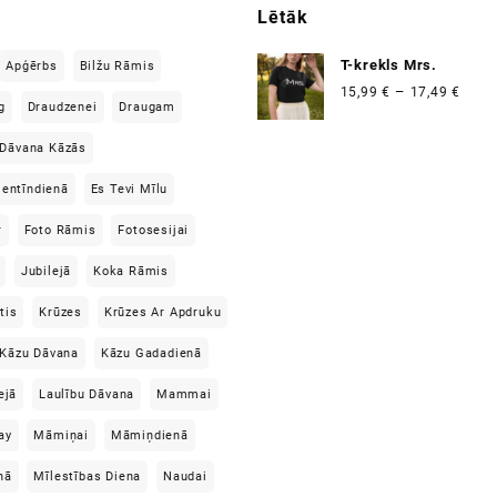
Lētāk
T-krekls Mrs.
Apģērbs
Bilžu Rāmis
Price
–
15,99
€
17,49
€
g
Draudzenei
Draugam
range
15,99
Dāvana Kāzās
thro
17,49
lentīndienā
Es Tevi Mīlu
r
Foto Rāmis
Fotosesijai
Jubilejā
Koka Rāmis
tis
Krūzes
Krūzes Ar Apdruku
Kāzu Dāvana
Kāzu Gadadienā
ejā
Laulību Dāvana
Mammai
ay
Māmiņai
Māmiņdienā
nā
Mīlestības Diena
Naudai