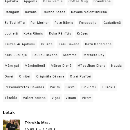
Apdruka
Apģērbs
Bilžu Rāmis
Coffee Mug
Draudzenei
Draugam
Dāvana
Dāvana Kāzās
Dāvana Valentīndienā
Es Tevi Mīlu
For Mother
Foto Rāmis
Fotosesijai
Gadadienā
Jubilejā
Koka Rāmis
Koka Rāmītis
Krūzes
Krūzes Ar Apdruku
Krūzīte
Kāzu Dāvana
Kāzu Gadadienā
Kāzu Jubilejā
Laulību Dāvana
Mammai
Mothers Day
Māmiņai
Māmiņdienā
Mātes Dienā
Mīlestības Diena
Naudai
Omei
Omītei
Oriģināla Dāvana
Otrai Pusītei
Personalizētas Dāvanas
Pārim
Sievai
Sievietei
T-Krekls
Tkrekls
Valentīndiena
Viņai
Viņam
Vīram
Lētāk
T-krekls Mrs.
Price
15,99
€
–
17,49
€