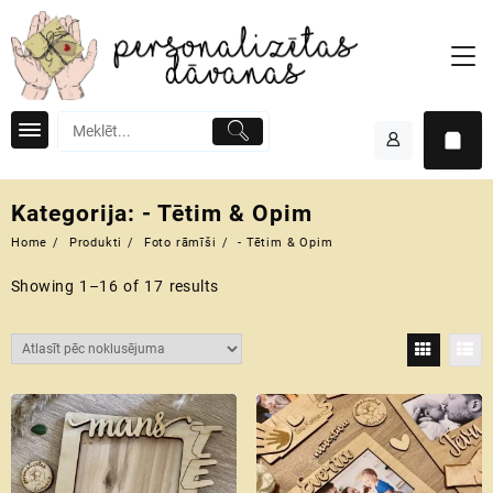
Skip
to
content
Kategorija:
- Tētim & Opim
Home
Produkti
Foto rāmīši
- Tētim & Opim
Showing 1–16 of 17 results