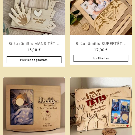
Bilžu rāmītis MANS TĒTIS
Bilžu rāmītis SUPERTĒTIS
15,00
€
17,00
€
♡ ar bērna vārdiņu
♡ ar bērna vārdiņu
Izvēlieties
Pievienot grozam
This
product
has
multiple
variants.
The
options
may
be
chosen
on
the