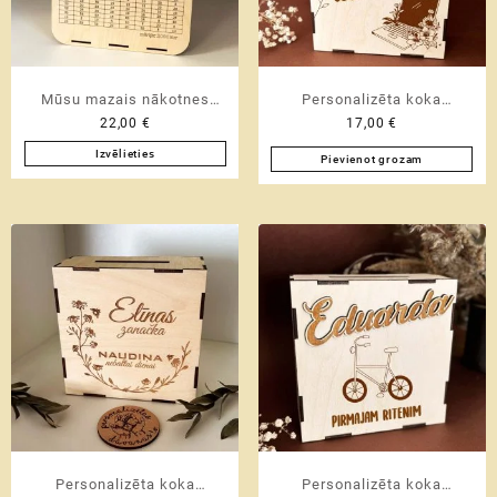
chosen
on
the
product
page
Mūsu mazais nākotnes
Personalizēta koka
22,00
€
17,00
€
fonds | Personalizēta koka
krājkase | DATORAM |
krājkase ar mērķa summu L
mērķa krājkase ar cipariem
Izvēlieties
Pievienot grozam
This
izmērs
M izmērs
product
has
multiple
variants.
The
options
may
be
chosen
on
the
product
page
Personalizēta koka
Personalizēta koka