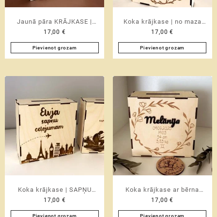
product
page
Jaunā pāra KRĀJKASE |
Koka krājkase | no maza
17,00
€
17,00
€
personalizēta kāzu dāvana
sapnīša līdz lielam mērķim
jaunlaulātajiem
| mērķa krājkase ar
Pievienot grozam
Pievienot grozam
cipariem M izmērs
Koka krājkase | SAPŅU
Koka krājkase ar bērna
17,00
€
17,00
€
CEĻOJUMAM | mērķa
vārdu un dzimšanas datiem
krājkase ar cipariem M
| personalizēta mērķa
Pievienot grozam
Pievienot grozam