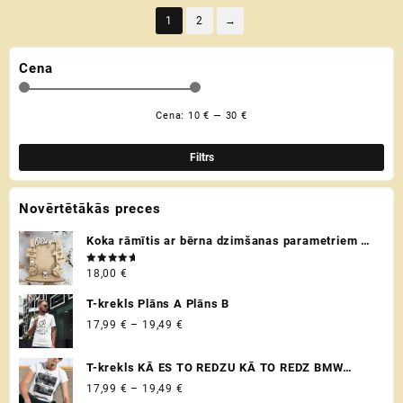
multiple
multiple
1
2
→
variants.
variants.
The
The
Cena
options
options
may
may
be
be
Cena:
10 €
—
30 €
Min
Mak
chosen
chosen
cen
cen
on
on
Filtrs
the
the
product
product
Novērtētākās preces
page
page
Koka rāmītis ar bērna dzimšanas parametriem /
metriku - personalizēta dāvana raudzībās un
Novērtēts
18,00
€
citos svētkos ♡
ar
5.00
no 5
T-krekls Plāns A Plāns B
Price
17,99
€
–
19,49
€
range:
17,99 €
T-krekls KĀ ES TO REDZU KĀ TO REDZ BMW
through
VADITĀJS
Price
17,99
€
–
19,49
€
19,49 €