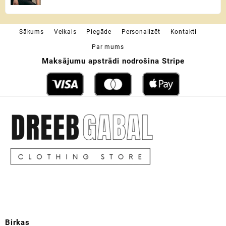
range:
17,99 €
through
Sākums
Veikals
Piegāde
Personalizēt
Kontakti
19,49 €
Par mums
Maksājumu apstrādi nodrošina Stripe
Birkas