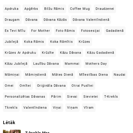
Apdruka
Apģērbs
Bilžu Rāmis
Coffee Mug
Draudzenei
Draugam
Dāvana
Dāvana Kāzās
Dāvana Valentīndienā
Es Tevi Mīlu
For Mother
Foto Rāmis
Fotosesijai
Gadadienā
Jubilejā
Koka Rāmis
Koka Rāmītis
Krūzes
Krūzes Ar Apdruku
Krūzīte
Kāzu Dāvana
Kāzu Gadadienā
Kāzu Jubilejā
Laulību Dāvana
Mammai
Mothers Day
Māmiņai
Māmiņdienā
Mātes Dienā
Mīlestības Diena
Naudai
Omei
Omītei
Oriģināla Dāvana
Otrai Pusītei
Personalizētas Dāvanas
Pārim
Sievai
Sievietei
T-Krekls
Tkrekls
Valentīndiena
Viņai
Viņam
Vīram
Lētāk
T-krekls Mrs.