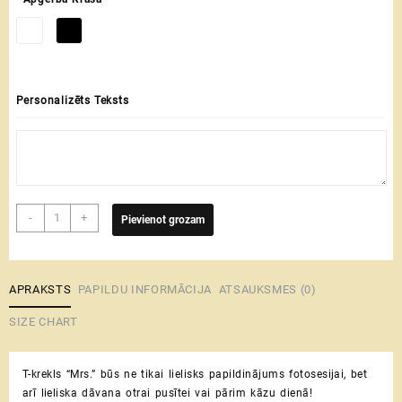
Personalizēts Teksts
T-
-
+
Pievienot grozam
krekls
Mrs.
daudzums
APRAKSTS
PAPILDU INFORMĀCIJA
ATSAUKSMES (0)
SIZE CHART
T-krekls “Mrs.” būs ne tikai lielisks papildinājums fotosesijai, bet
arī lieliska dāvana otrai pusītei vai pārim kāzu dienā!