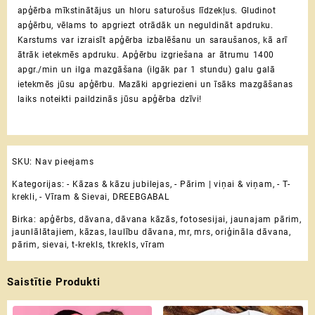
apģērba mīkstinātājus un hloru saturošus līdzekļus. Gludinot
apģērbu, vēlams to apgriezt otrādāk un neguldināt apdruku.
Karstums var izraisīt apģērba izbalēšanu un saraušanos, kā arī
ātrāk ietekmēs apdruku. Apģērbu izgriešana ar ātrumu 1400
apgr./min un ilga mazgāšana (ilgāk par 1 stundu) galu galā
ietekmēs jūsu apģērbu. Mazāki apgriezieni un īsāks mazgāšanas
laiks noteikti paildzinās jūsu apģērba dzīvi!
SKU:
Nav pieejams
Kategorijas:
- Kāzas & kāzu jubilejas
,
- Pārim | viņai & viņam
,
- T-
krekli
,
- Vīram & Sievai
,
DREEBGABAL
Birka:
apģērbs
,
dāvana
,
dāvana kāzās
,
fotosesijai
,
jaunajam pārim
,
jaunlālātajiem
,
kāzas
,
laulību dāvana
,
mr
,
mrs
,
oriģināla dāvana
,
pārim
,
sievai
,
t-krekls
,
tkrekls
,
vīram
Saistītie Produkti