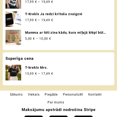
VADITĀJS
Price
17,99
€
–
19,49
€
19,49 €
range:
17,99 €
T-Krekls Ja redzi krītošu zvaigzni
through
Price
17,99
€
–
19,49
€
19,49 €
range:
17,99 €
Mamma ar tēti zina kādu, kura mīļajā klēpī būt
through
drošībā ♡ Uzaicinājums kļūt par krustvecākiem
Price
5,00
€
–
10,00
€
19,49 €
♡ Personalizēta dāvana krustmātei un
range:
krusttēvam
5,00 €
through
Superīga cena
10,00 €
T-krekls Mrs.
Price
15,99
€
–
17,49
€
range:
15,99 €
through
Sākums
Veikals
Piegāde
Personalizēt
Kontakti
17,49 €
Par mums
Maksājumu apstrādi nodrošina Stripe