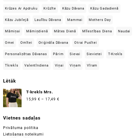
Krūzes Ar Apdruku
Krūzīte
Kāzu Dāvana
Kāzu Gadadienā
Kāzu Jubilejā
Laulību Dāvana
Mammai
Mothers Day
Māmiņai
Māmiņdienā
Mātes Dienā
Mīlestības Diena
Naudai
Omei
Omītei
Oriģināla Dāvana
Otrai Pusītei
Personalizētas Dāvanas
Pārim
Sievai
Sievietei
T-Krekls
Tkrekls
Valentīndiena
Viņai
Viņam
Vīram
Lētāk
T-krekls Mrs.
Price
15,99
€
–
17,49
€
range:
15,99 €
Vietnes sadaļas
through
17,49 €
Privātuma politika
Lietošanas noteikumi