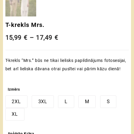
T-krekls Mrs.
Price
15,99
€
–
17,49
€
range:
T-krekls “Mrs.” būs ne tikai lielisks papildinājums fotosesijai,
15,99 €
bet arī lieliska dāvana otrai pusītei vai pārim kāzu dienā!
through
17,49 €
Izmērs
2XL
3XL
L
M
S
XL
Apģērba Krāsa