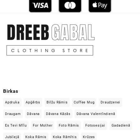
Birkas
Apdruka
Apģērbs
Bilžu Rāmis
Coffee Mug
Draudzenei
Draugam
Dāvana
Dāvana Kāzās
Dāvana Valentīndienā
Es Tevi Mīlu
For Mother
Foto Rāmis
Fotosesijai
Gadadienā
Jubilejā
Koka Rāmis
Koka Rāmītis
Krūzes