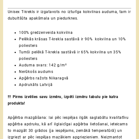
Unisex T-krekls ir izgatavots no izturīga kokvilnas auduma, tam ir
dubultšūta apakšmala un piedurknes.
100% gredzenveida kokvilna
Pelēkās krāsas T-krekla sastāvā ir 90% kokvilna un 10%
poliesters
Tumši pelēkā T-krekla sastāvā ir 65% kokvilna un 35%
poliesters
Auduma svars: 142 g/m²
Nerūkošs audums
Apģērbs ražots Nikaragvā
Apdrukāts Latvijā
!!! Pirms izvēlies savu izmēru, izpēti izmēru tabulu pie katra
produkta!
Apģērba mazgāšana:
lai pēc iespējas ilgāk saglabātu kvalitatīvu
apģērba apdruku, kā arī ilglaicīgai apģērba lietošanai, ieteicams
to mazgāt 30 grādos (ja iespējams, zemākā temperatūrā) un
izgriezt ar pēc iespējas mazākiem apgriezieniem. Neizmantot