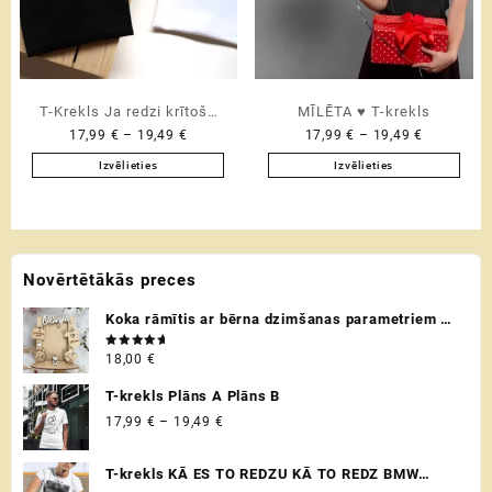
be
be
chosen
chosen
on
on
the
the
product
product
T-Krekls Ja redzi krītošu
MĪLĒTA ♥ T-krekls
page
page
Price
Price
17,99
€
–
19,49
€
17,99
€
–
19,49
€
zvaigzni
range:
range:
Izvēlieties
Izvēlieties
17,99 €
17,99 €
This
This
through
through
product
product
19,49 €
19,49 €
has
has
multiple
multiple
Novērtētākās preces
variants.
variants.
The
The
Koka rāmītis ar bērna dzimšanas parametriem /
options
options
metriku - personalizēta dāvana raudzībās un
may
may
Novērtēts
18,00
€
citos svētkos ♡
ar
5.00
be
be
no 5
chosen
chosen
T-krekls Plāns A Plāns B
on
on
Price
17,99
€
–
19,49
€
the
the
range:
product
product
17,99 €
T-krekls KĀ ES TO REDZU KĀ TO REDZ BMW
page
page
through