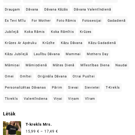
Draugam
Dāvana
Dāvana Kāzās
Dāvana Valentīndienā
Es Tevi Mīlu
For Mother
Foto Rāmis
Fotosesijai
Gadadienā
Jubilejā
Koka Rāmis
Koka Rāmītis
Krūzes
Krūzes Ar Apdruku
Krūzīte
Kāzu Dāvana
Kāzu Gadadienā
Kāzu Jubilejā
Laulību Dāvana
Mammai
Mothers Day
Māmiņai
Māmiņdienā
Mātes Dienā
Mīlestības Diena
Naudai
Omei
Omītei
Oriģināla Dāvana
Otrai Pusītei
Personalizētas Dāvanas
Pārim
Sievai
Sievietei
T-Krekls
Tkrekls
Valentīndiena
Viņai
Viņam
Vīram
Lētāk
T-krekls Mrs.
Price
15,99
€
–
17,49
€