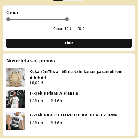
variants.
variants.
The
The
Cena
options
options
may
may
be
be
Cena:
10 €
—
20 €
Min
Mak
chosen
chosen
cen
cen
on
on
Filtrs
the
the
product
product
Novērtētākās preces
page
page
Koka rāmītis ar bērna dzimšanas parametriem /
metriku - personalizēta dāvana raudzībās un
Novērtēts
18,00
€
citos svētkos ♡
ar
5.00
no 5
T-krekls Plāns A Plāns B
Price
17,99
€
–
19,49
€
range:
17,99 €
T-krekls KĀ ES TO REDZU KĀ TO REDZ BMW
through
VADITĀJS
Price
17,99
€
–
19,49
€
19,49 €
range:
17,99 €