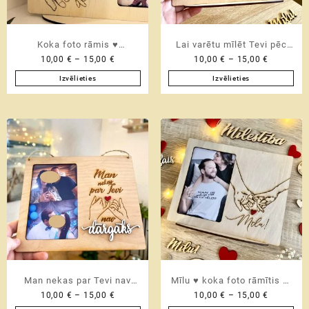
on
on
the
the
product
product
Koka foto rāmis ♥
Lai varētu mīlēt Tevi pēc
page
page
Price
Price
10,00
€
–
15,00
€
10,00
€
–
15,00
€
Personalizēta Valentīna
iespējas ilgāk ♥
range:
range:
dienas dāvana otrai pusītei
Personalizējama
Izvēlieties
Izvēlieties
10,00 €
10,00 €
This
This
Valentīndienas dāvana otrai
through
through
product
product
pusītei
15,00 €
15,00 €
has
has
multiple
multiple
variants.
variants.
The
The
options
options
may
may
be
be
chosen
chosen
on
on
the
the
product
product
Man nekas par Tevi nav
Mīlu ♥ koka foto rāmītis ar
page
page
Price
Price
10,00
€
–
15,00
€
10,00
€
–
15,00
€
dārgāks ♥ koka foto rāmītis
jūsu foto | sirsnīga dāvana