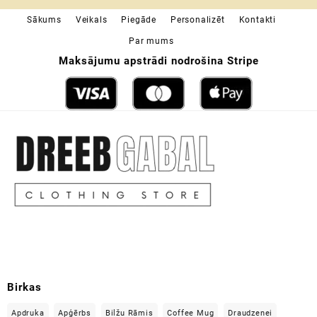
through
Sākums
Veikals
Piegāde
Personalizēt
Kontakti
19,49 €
Par mums
Maksājumu apstrādi nodrošina Stripe
Birkas
Apdruka
Apģērbs
Bilžu Rāmis
Coffee Mug
Draudzenei