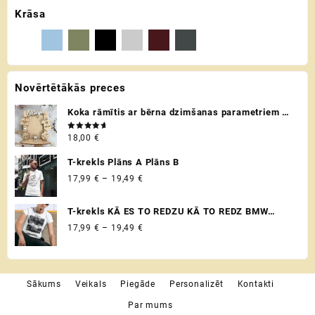
Krāsa
product
page
Novērtētākās preces
Koka rāmītis ar bērna dzimšanas parametriem /
metriku - personalizēta dāvana raudzībās un
Novērtēts
18,00
€
citos svētkos ♡
ar
5.00
no 5
T-krekls Plāns A Plāns B
Price
17,99
€
–
19,49
€
range:
17,99 €
T-krekls KĀ ES TO REDZU KĀ TO REDZ BMW
through
VADITĀJS
Price
17,99
€
–
19,49
€
19,49 €
range:
17,99 €
through
Sākums
Veikals
Piegāde
Personalizēt
Kontakti
19,49 €
Par mums