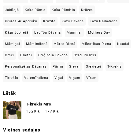
Jubilejā
Koka Rāmis
Koka Rāmītis
Krūzes
Krūzes Ar Apdruku
Krūzīte
Kāzu Dāvana
Kāzu Gadadienā
Kāzu Jubilejā
Laulību Dāvana
Mammai
Mothers Day
Māmiņai
Māmiņdienā
Mātes Dienā
Mīlestības Diena
Naudai
Omei
Omītei
Oriģināla Dāvana
Otrai Pusītei
Personalizētas Dāvanas
Pārim
Sievai
Sievietei
T-Krekls
Tkrekls
Valentīndiena
Viņai
Viņam
Vīram
Lētāk
T-krekls Mrs.
Price
15,99
€
–
17,49
€
range:
15,99 €
Vietnes sadaļas
through
17,49 €