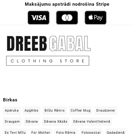
Maksājumu apstrādi nodrošina Stripe
Birkas
Apdruka
Apģērbs
Bilžu Rāmis
Coffee Mug
Draudzenei
Draugam
Dāvana
Dāvana Kāzās
Dāvana Valentīndienā
Es Tevi Mīlu
For Mother
Foto Rāmis
Fotosesijai
Gadadienā