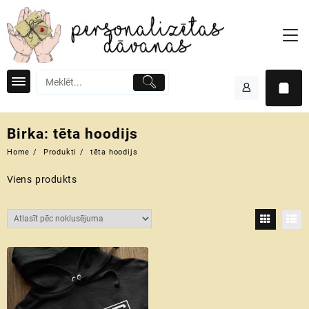
Skip
to
content
Birka:
tēta hoodijs
Home
Produkti
tēta hoodijs
Viens produkts