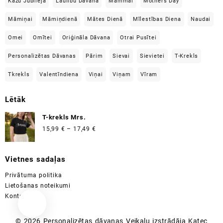
Kāzu Jubilejā
Laulību Dāvana
Mammai
Mothers Day
Māmiņai
Māmiņdienā
Mātes Dienā
Mīlestības Diena
Naudai
Omei
Omītei
Oriģināla Dāvana
Otrai Pusītei
Personalizētas Dāvanas
Pārim
Sievai
Sievietei
T-Krekls
Tkrekls
Valentīndiena
Viņai
Viņam
Vīram
Lētāk
T-krekls Mrs.
Price
15,99
€
–
17,49
€
range:
15,99 €
Vietnes sadaļas
through
17,49 €
Privātuma politika
Lietošanas noteikumi
Kontakti
© 2026
Personalizētas dāvanas
Veikalu izstrādāja
Katec