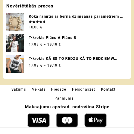
Novērtētākās preces
product
page
Koka rāmītis ar bērna dzimšanas parametriem /
metriku - personalizēta dāvana raudzībās un
Novērtēts
18,00
€
citos svētkos ♡
ar
5.00
no 5
T-krekls Plāns A Plāns B
Price
17,99
€
–
19,49
€
range:
17,99 €
T-krekls KĀ ES TO REDZU KĀ TO REDZ BMW
through
VADITĀJS
Price
17,99
€
–
19,49
€
19,49 €
range:
17,99 €
through
Sākums
Veikals
Piegāde
Personalizēt
Kontakti
19,49 €
Par mums
Maksājumu apstrādi nodrošina Stripe