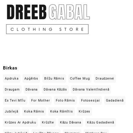
Birkas
Apdruka
Apģērbs
Bilžu Rāmis
Coffee Mug
Draudzenei
Draugam
Dāvana
Dāvana Kāzās
Dāvana Valentīndienā
Es Tevi Mīlu
For Mother
Foto Rāmis
Fotosesijai
Gadadienā
Jubilejā
Koka Rāmis
Koka Rāmītis
Krūzes
Krūzes Ar Apdruku
Krūzīte
Kāzu Dāvana
Kāzu Gadadienā