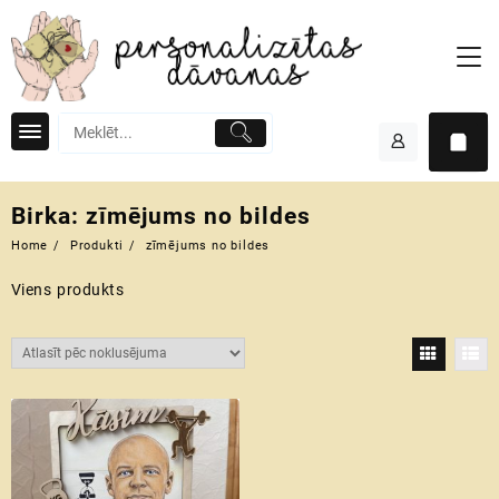
Skip
to
content
Birka:
zīmējums no bildes
Home
Produkti
zīmējums no bildes
Viens produkts