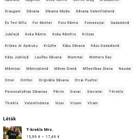
Draugam
Dāvana
Dāvana Kāzās
Dāvana Valentīndienā
Es Tevi Mīlu
For Mother
Foto Rāmis
Fotosesijai
Gadadienā
Jubilejā
Koka Rāmis
Koka Rāmītis
Krūzes
Krūzes Ar Apdruku
Krūzīte
Kāzu Dāvana
Kāzu Gadadienā
Kāzu Jubilejā
Laulību Dāvana
Mammai
Mothers Day
Māmiņai
Māmiņdienā
Mātes Dienā
Mīlestības Diena
Naudai
Omei
Omītei
Oriģināla Dāvana
Otrai Pusītei
Personalizētas Dāvanas
Pārim
Sievai
Sievietei
T-Krekls
Tkrekls
Valentīndiena
Viņai
Viņam
Vīram
Lētāk
T-krekls Mrs.
Price
15,99
€
–
17,49
€