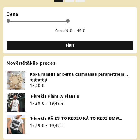
variants.
variants.
The
The
Cena
options
options
may
may
be
be
Cena:
0 €
—
40 €
Min
Mak
chosen
chosen
cen
cen
on
on
Filtrs
the
the
product
product
Novērtētākās preces
page
page
Koka rāmītis ar bērna dzimšanas parametriem /
metriku - personalizēta dāvana raudzībās un
Novērtēts
18,00
€
citos svētkos ♡
ar
5.00
no 5
T-krekls Plāns A Plāns B
Price
17,99
€
–
19,49
€
range:
17,99 €
T-krekls KĀ ES TO REDZU KĀ TO REDZ BMW
through
VADITĀJS
Price
17,99
€
–
19,49
€
19,49 €
range:
17,99 €