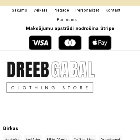
through
Sākums
Veikals
Piegāde
Personalizēt
Kontakti
19,49 €
Par mums
Maksājumu apstrādi nodrošina Stripe
Birkas
Apdruka
Apģērbs
Bilžu Rāmis
Coffee Mug
Draudzenei