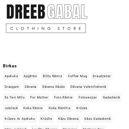
Birkas
Apdruka
Apģērbs
Bilžu Rāmis
Coffee Mug
Draudzenei
Draugam
Dāvana
Dāvana Kāzās
Dāvana Valentīndienā
Es Tevi Mīlu
For Mother
Foto Rāmis
Fotosesijai
Gadadienā
Jubilejā
Koka Rāmis
Koka Rāmītis
Krūzes
Krūzes Ar Apdruku
Krūzīte
Kāzu Dāvana
Kāzu Gadadienā