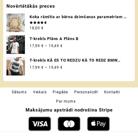
Novērtētākās preces
product
page
Koka rāmītis ar bērna dzimšanas parametriem /
metriku - personalizēta dāvana raudzībās un
Novērtēts
18,00
€
citos svētkos ♡
ar
5.00
no 5
T-krekls Plāns A Plāns B
Price
17,99
€
–
19,49
€
range:
17,99 €
T-krekls KĀ ES TO REDZU KĀ TO REDZ BMW
through
VADITĀJS
Price
17,99
€
–
19,49
€
19,49 €
range:
17,99 €
through
Sākums
Veikals
Piegāde
Personalizēt
Kontakti
19,49 €
Par mums
Maksājumu apstrādi nodrošina Stripe