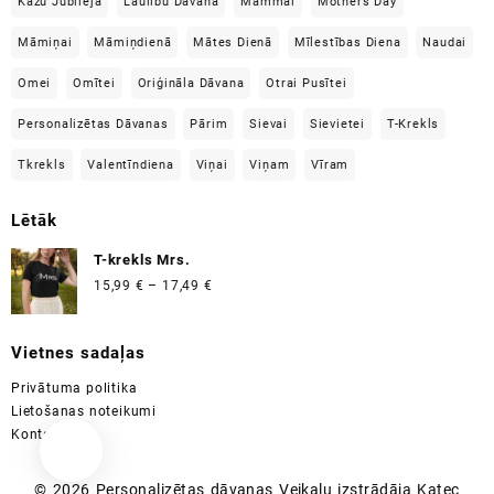
Kāzu Jubilejā
Laulību Dāvana
Mammai
Mothers Day
Māmiņai
Māmiņdienā
Mātes Dienā
Mīlestības Diena
Naudai
Omei
Omītei
Oriģināla Dāvana
Otrai Pusītei
Personalizētas Dāvanas
Pārim
Sievai
Sievietei
T-Krekls
Tkrekls
Valentīndiena
Viņai
Viņam
Vīram
Lētāk
T-krekls Mrs.
Price
15,99
€
–
17,49
€
range:
15,99 €
Vietnes sadaļas
through
17,49 €
Privātuma politika
Lietošanas noteikumi
Kontakti
© 2026
Personalizētas dāvanas
Veikalu izstrādāja
Katec