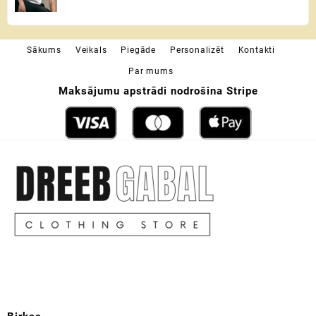
19,49 €
range:
17,99 €
through
Sākums
Veikals
Piegāde
Personalizēt
Kontakti
19,49 €
Par mums
Maksājumu apstrādi nodrošina Stripe