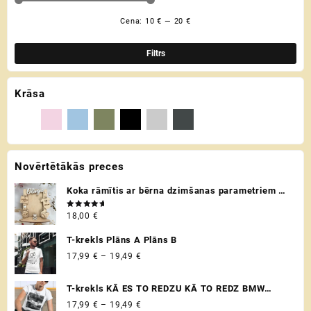
The
The
options
options
Cena:
10 €
—
20 €
Min
Mak
may
may
be
be
cen
cen
Filtrs
chosen
chosen
on
on
the
the
Krāsa
product
product
page
page
Novērtētākās preces
Koka rāmītis ar bērna dzimšanas parametriem /
metriku - personalizēta dāvana raudzībās un
Novērtēts
18,00
€
citos svētkos ♡
ar
5.00
no 5
T-krekls Plāns A Plāns B
Price
17,99
€
–
19,49
€
range:
17,99 €
T-krekls KĀ ES TO REDZU KĀ TO REDZ BMW
through
VADITĀJS
Price
17,99
€
–
19,49
€