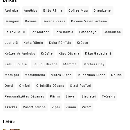
Birkas
Apdruka
Apģērbs
Bilžu Rāmis
Coffee Mug
Draudzenei
Draugam
Dāvana
Dāvana Kāzās
Dāvana Valentīndienā
Es Tevi Mīlu
For Mother
Foto Rāmis
Fotosesijai
Gadadienā
Jubilejā
Koka Rāmis
Koka Rāmītis
Krūzes
Krūzes Ar Apdruku
Krūzīte
Kāzu Dāvana
Kāzu Gadadienā
Kāzu Jubilejā
Laulību Dāvana
Mammai
Mothers Day
Māmiņai
Māmiņdienā
Mātes Dienā
Mīlestības Diena
Naudai
Omei
Omītei
Oriģināla Dāvana
Otrai Pusītei
Personalizētas Dāvanas
Pārim
Sievai
Sievietei
T-Krekls
Tkrekls
Valentīndiena
Viņai
Viņam
Vīram
Lētāk