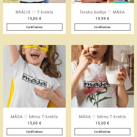
product
product
BRĀLIS ♡ T-krekls
Īsroku bodijs ♡ MĀSA
page
page
15,00
€
19,99
€
Izvēlieties
Izvēlieties
This
This
product
product
has
has
multiple
multiple
variants.
variants.
The
The
options
options
may
may
be
be
chosen
chosen
on
on
the
the
product
product
MĀSA ♡ bērnu T-krekls
MĀSA ♡ bērnu T-krekls
page
page
15,00
€
15,00
€
Izvēlieties
Izvēlieties