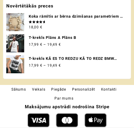
Novērtētākās preces
product
product
page
page
Koka rāmītis ar bērna dzimšanas parametriem /
metriku - personalizēta dāvana raudzībās un
Novērtēts
18,00
€
citos svētkos ♡
ar
5.00
no 5
T-krekls Plāns A Plāns B
Price
17,99
€
–
19,49
€
range:
17,99 €
T-krekls KĀ ES TO REDZU KĀ TO REDZ BMW
through
VADITĀJS
Price
17,99
€
–
19,49
€
19,49 €
range:
17,99 €
through
Sākums
Veikals
Piegāde
Personalizēt
Kontakti
19,49 €
Par mums
Maksājumu apstrādi nodrošina Stripe