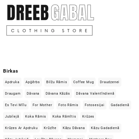
Birkas
Apdruka
Apģērbs
Bilžu Rāmis
Coffee Mug
Draudzenei
Draugam
Dāvana
Dāvana Kāzās
Dāvana Valentīndienā
Es Tevi Mīlu
For Mother
Foto Rāmis
Fotosesijai
Gadadienā
Jubilejā
Koka Rāmis
Koka Rāmītis
Krūzes
Krūzes Ar Apdruku
Krūzīte
Kāzu Dāvana
Kāzu Gadadienā