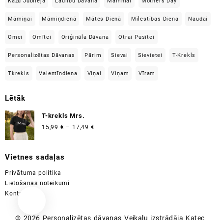
Kāzu Jubilejā
Laulību Dāvana
Mammai
Mothers Day
Māmiņai
Māmiņdienā
Mātes Dienā
Mīlestības Diena
Naudai
Omei
Omītei
Oriģināla Dāvana
Otrai Pusītei
Personalizētas Dāvanas
Pārim
Sievai
Sievietei
T-Krekls
Tkrekls
Valentīndiena
Viņai
Viņam
Vīram
Lētāk
T-krekls Mrs.
Price
15,99
€
–
17,49
€
range:
15,99 €
Vietnes sadaļas
through
17,49 €
Privātuma politika
Lietošanas noteikumi
Kontakti
© 2026
Personalizētas dāvanas
Veikalu izstrādāja
Katec