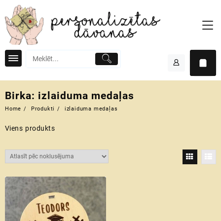
Skip
to
content
Birka:
izlaiduma medaļas
Home
Produkti
izlaiduma medaļas
Viens produkts