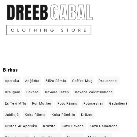
Birkas
Apdruka
Apģērbs
Bilžu Rāmis
Coffee Mug
Draudzenei
Draugam
Dāvana
Dāvana Kāzās
Dāvana Valentīndienā
Es Tevi Mīlu
For Mother
Foto Rāmis
Fotosesijai
Gadadienā
Jubilejā
Koka Rāmis
Koka Rāmītis
Krūzes
Krūzes Ar Apdruku
Krūzīte
Kāzu Dāvana
Kāzu Gadadienā