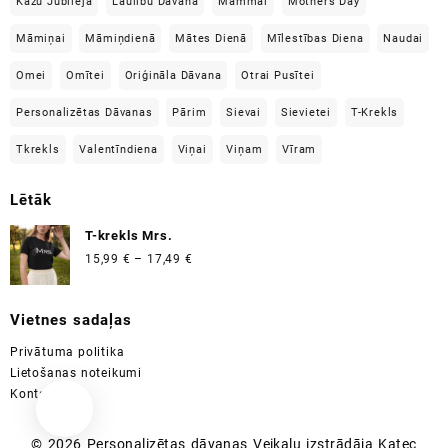
Kāzu Jubilejā
Laulību Dāvana
Mammai
Mothers Day
Māmiņai
Māmiņdienā
Mātes Dienā
Mīlestības Diena
Naudai
Omei
Omītei
Oriģināla Dāvana
Otrai Pusītei
Personalizētas Dāvanas
Pārim
Sievai
Sievietei
T-Krekls
Tkrekls
Valentīndiena
Viņai
Viņam
Vīram
Lētāk
T-krekls Mrs.
Price
15,99
€
–
17,49
€
range:
15,99 €
Vietnes sadaļas
through
17,49 €
Privātuma politika
Lietošanas noteikumi
Kontakti
© 2026
Personalizētas dāvanas
Veikalu izstrādāja
Katec