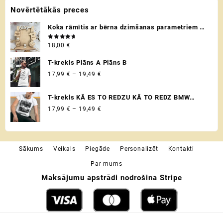
Novērtētākās preces
product
page
Koka rāmītis ar bērna dzimšanas parametriem /
metriku - personalizēta dāvana raudzībās un
Novērtēts
18,00
€
citos svētkos ♡
ar
5.00
no 5
T-krekls Plāns A Plāns B
Price
17,99
€
–
19,49
€
range:
17,99 €
T-krekls KĀ ES TO REDZU KĀ TO REDZ BMW
through
VADITĀJS
Price
17,99
€
–
19,49
€
19,49 €
range:
17,99 €
through
Sākums
Veikals
Piegāde
Personalizēt
Kontakti
19,49 €
Par mums
Maksājumu apstrādi nodrošina Stripe