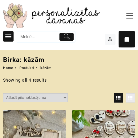
Skip
to
content
Birka:
kāzām
Home
Produkti
kāzām
Showing all 4 results