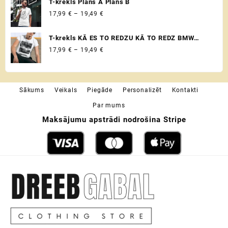
T-krekls Plāns A Plāns B
Price
17,99
€
–
19,49
€
range:
17,99 €
T-krekls KĀ ES TO REDZU KĀ TO REDZ BMW
through
VADITĀJS
Price
17,99
€
–
19,49
€
19,49 €
range:
17,99 €
through
Sākums
Veikals
Piegāde
Personalizēt
Kontakti
19,49 €
Par mums
Maksājumu apstrādi nodrošina Stripe