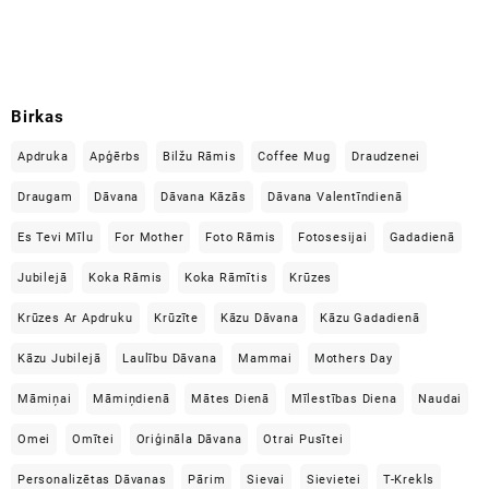
Birkas
Apdruka
Apģērbs
Bilžu Rāmis
Coffee Mug
Draudzenei
Draugam
Dāvana
Dāvana Kāzās
Dāvana Valentīndienā
Es Tevi Mīlu
For Mother
Foto Rāmis
Fotosesijai
Gadadienā
Jubilejā
Koka Rāmis
Koka Rāmītis
Krūzes
Krūzes Ar Apdruku
Krūzīte
Kāzu Dāvana
Kāzu Gadadienā
Kāzu Jubilejā
Laulību Dāvana
Mammai
Mothers Day
Māmiņai
Māmiņdienā
Mātes Dienā
Mīlestības Diena
Naudai
Omei
Omītei
Oriģināla Dāvana
Otrai Pusītei
Personalizētas Dāvanas
Pārim
Sievai
Sievietei
T-Krekls