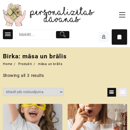
Skip
to
content
Birka:
māsa un brālis
Home
Produkti
māsa un brālis
Showing all 3 results