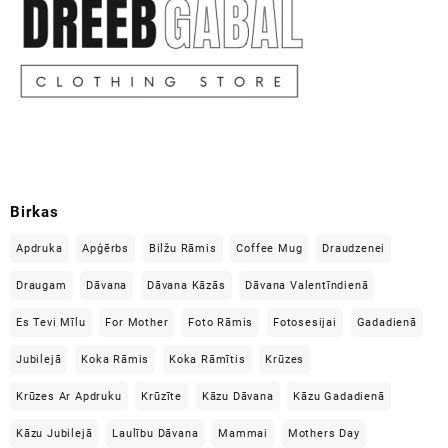
Birkas
Apdruka
Apģērbs
Bilžu Rāmis
Coffee Mug
Draudzenei
Draugam
Dāvana
Dāvana Kāzās
Dāvana Valentīndienā
Es Tevi Mīlu
For Mother
Foto Rāmis
Fotosesijai
Gadadienā
Jubilejā
Koka Rāmis
Koka Rāmītis
Krūzes
Krūzes Ar Apdruku
Krūzīte
Kāzu Dāvana
Kāzu Gadadienā
Kāzu Jubilejā
Laulību Dāvana
Mammai
Mothers Day