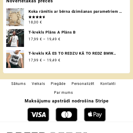
Novērtētākās preces
Koka rāmītis ar bērna dzimšanas parametriem /
metriku - personalizēta dāvana raudzībās un
Novērtēts
18,00
€
citos svētkos ♡
ar
5.00
no 5
T-krekls Plāns A Plāns B
Price
17,99
€
–
19,49
€
range:
17,99 €
T-krekls KĀ ES TO REDZU KĀ TO REDZ BMW
through
VADITĀJS
Price
17,99
€
–
19,49
€
19,49 €
range:
17,99 €
through
Sākums
Veikals
Piegāde
Personalizēt
Kontakti
19,49 €
Par mums
Maksājumu apstrādi nodrošina Stripe