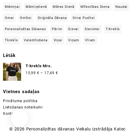
Māmiņai
Māmiņdienā
Mātes Dienā
Mīlestības Diena
Naudai
Omei
Omītei
Oriģināla Dāvana
Otrai Pusītei
Personalizētas Dāvanas
Pārim
Sievai
Sievietei
T-Krekls
Tkrekls
Valentīndiena
Viņai
Viņam
Vīram
Lētāk
T-krekls Mrs.
Price
15,99
€
–
17,49
€
range:
15,99 €
Vietnes sadaļas
through
17,49 €
Privātuma politika
Lietošanas noteikumi
Kontakti
© 2026
Personalizētas dāvanas
Veikalu izstrādāja
Katec