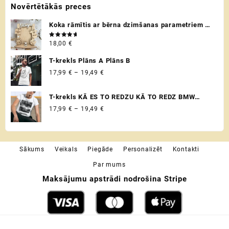
Novērtētākās preces
Koka rāmītis ar bērna dzimšanas parametriem /
metriku - personalizēta dāvana raudzībās un
Novērtēts
18,00
€
citos svētkos ♡
ar
5.00
no 5
T-krekls Plāns A Plāns B
Price
17,99
€
–
19,49
€
range:
17,99 €
T-krekls KĀ ES TO REDZU KĀ TO REDZ BMW
through
VADITĀJS
Price
17,99
€
–
19,49
€
19,49 €
range:
17,99 €
through
Sākums
Veikals
Piegāde
Personalizēt
Kontakti
19,49 €
Par mums
Maksājumu apstrādi nodrošina Stripe