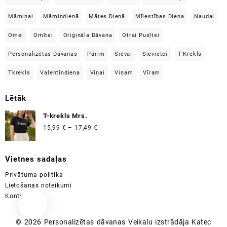
Māmiņai
Māmiņdienā
Mātes Dienā
Mīlestības Diena
Naudai
Omei
Omītei
Oriģināla Dāvana
Otrai Pusītei
Personalizētas Dāvanas
Pārim
Sievai
Sievietei
T-Krekls
Tkrekls
Valentīndiena
Viņai
Viņam
Vīram
Lētāk
T-krekls Mrs.
Price
15,99
€
–
17,49
€
range:
15,99 €
Vietnes sadaļas
through
17,49 €
Privātuma politika
Lietošanas noteikumi
Kontakti
© 2026
Personalizētas dāvanas
Veikalu izstrādāja
Katec