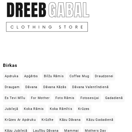
Birkas
Apdruka
Apģērbs
Bilžu Rāmis
Coffee Mug
Draudzenei
Draugam
Dāvana
Dāvana Kāzās
Dāvana Valentīndienā
Es Tevi Mīlu
For Mother
Foto Rāmis
Fotosesijai
Gadadienā
Jubilejā
Koka Rāmis
Koka Rāmītis
Krūzes
Krūzes Ar Apdruku
Krūzīte
Kāzu Dāvana
Kāzu Gadadienā
Kāzu Jubilejā
Laulību Dāvana
Mammai
Mothers Day