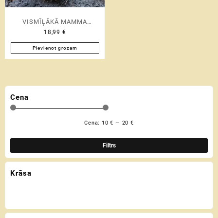
product
page
VISMĪĻĀKĀ MAMMA
18,99
€
PASAULĒ ♡ emaljas krūze
Pievienot grozam
Cena
Cena:
10 €
—
20 €
Min
Mak
cen
cen
Filtrs
Krāsa