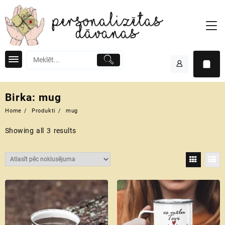
Skip
to
content
Birka:
mug
Home
Produkti
mug
Showing all 3 results