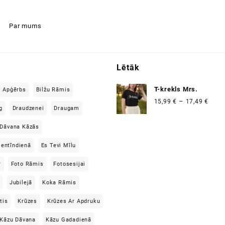
Par mums
Lētāk
T-krekls Mrs.
Apģērbs
Bilžu Rāmis
Price
–
15,99
€
17,49
€
g
Draudzenei
Draugam
range
15,99
Dāvana Kāzās
thro
17,49
lentīndienā
Es Tevi Mīlu
r
Foto Rāmis
Fotosesijai
Jubilejā
Koka Rāmis
tis
Krūzes
Krūzes Ar Apdruku
Kāzu Dāvana
Kāzu Gadadienā