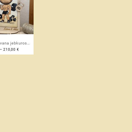
āvana jebkuros
Price
–
210,00
€
personalizēta
range:
ra ierāmēta
37,00 €
ētā foto rāmī
through
dāvana pārim |
210,00 €
| sievai | vīram |
 skolotājai |
lēģim