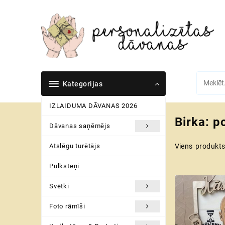
Skip
to
content
Kategorijas
IZLAIDUMA DĀVANAS 2026
Birka:
po
Dāvanas saņēmējs
Atslēgu turētājs
Viens produkt
Pulksteņi
Svētki
Foto rāmīši