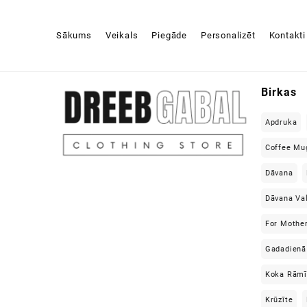
19,49 €
Sākums
Veikals
Piegāde
Personalizēt
Kontakti
Birkas
Apdruka
Coffee Mu
Dāvana
Dāvana Va
For Mothe
Gadadienā
Koka Rāmī
Krūzīte