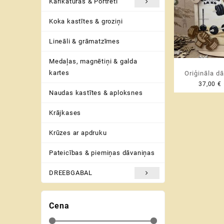
Karikatūras & Portreti
Koka kastītes & groziņi
Lineāli & grāmatzīmes
Medaļas, magnētiņi & galda
kartes
Oriģināla d
37,00
€
svētkos – 
Naudas kastītes & aploksnes
karikatū
personaliz
Krājkases
♥ unikāla 
Krūzes ar apdruku
otrai pusītei 
trenerim |
Pateicības & piemiņas dāvaniņas
ko
DREEBGABAL
Cena