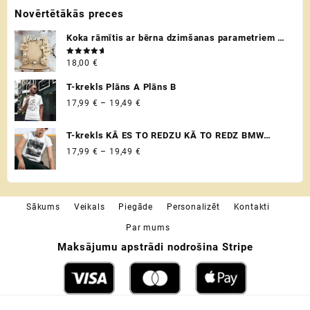
Novērtētākās preces
product
page
Koka rāmītis ar bērna dzimšanas parametriem /
metriku - personalizēta dāvana raudzībās un
Novērtēts
18,00
€
citos svētkos ♡
ar
5.00
no 5
T-krekls Plāns A Plāns B
Price
17,99
€
–
19,49
€
range:
17,99 €
T-krekls KĀ ES TO REDZU KĀ TO REDZ BMW
through
VADITĀJS
Price
17,99
€
–
19,49
€
19,49 €
range:
17,99 €
through
Sākums
Veikals
Piegāde
Personalizēt
Kontakti
19,49 €
Par mums
Maksājumu apstrādi nodrošina Stripe