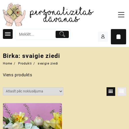
Skip
to
content
Birka:
svaigie ziedi
Home
Produkti
svaigie ziedi
Viens produkts