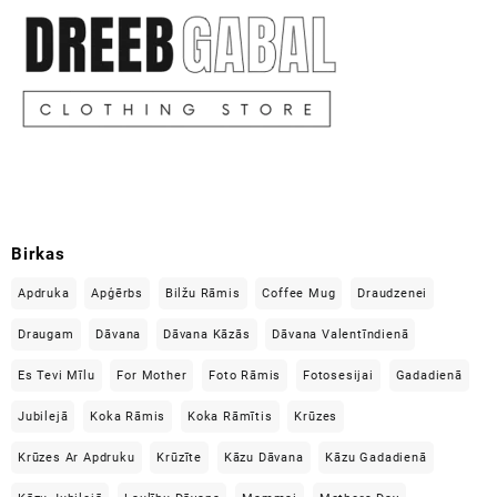
Birkas
Apdruka
Apģērbs
Bilžu Rāmis
Coffee Mug
Draudzenei
Draugam
Dāvana
Dāvana Kāzās
Dāvana Valentīndienā
Es Tevi Mīlu
For Mother
Foto Rāmis
Fotosesijai
Gadadienā
Jubilejā
Koka Rāmis
Koka Rāmītis
Krūzes
Krūzes Ar Apdruku
Krūzīte
Kāzu Dāvana
Kāzu Gadadienā