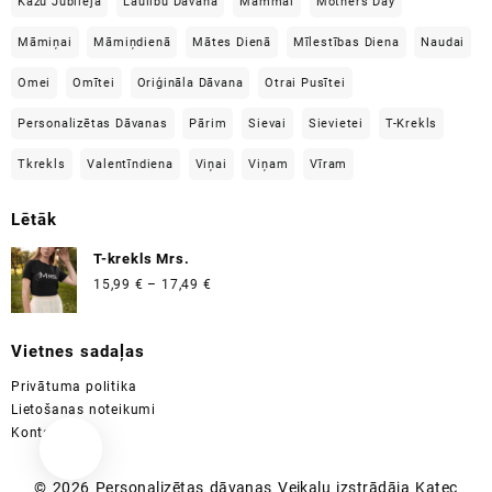
Kāzu Jubilejā
Laulību Dāvana
Mammai
Mothers Day
Māmiņai
Māmiņdienā
Mātes Dienā
Mīlestības Diena
Naudai
Omei
Omītei
Oriģināla Dāvana
Otrai Pusītei
Personalizētas Dāvanas
Pārim
Sievai
Sievietei
T-Krekls
Tkrekls
Valentīndiena
Viņai
Viņam
Vīram
Lētāk
T-krekls Mrs.
Price
15,99
€
–
17,49
€
range:
15,99 €
Vietnes sadaļas
through
17,49 €
Privātuma politika
Lietošanas noteikumi
Kontakti
© 2026
Personalizētas dāvanas
Veikalu izstrādāja
Katec