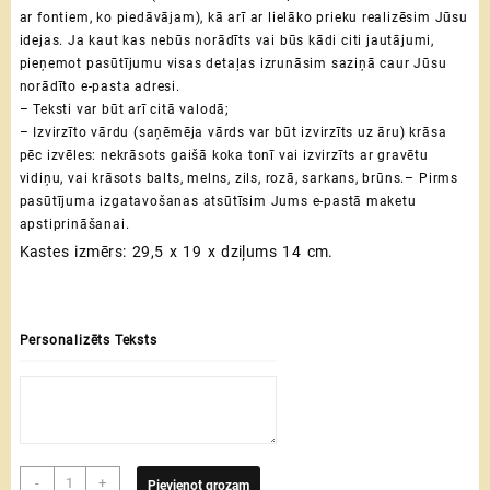
ar fontiem, ko piedāvājam), kā arī ar lielāko prieku realizēsim Jūsu
idejas.
Ja kaut kas nebūs norādīts vai būs kādi citi jautājumi,
pieņemot pasūtījumu visas detaļas izrunāsim saziņā caur Jūsu
norādīto e-pasta adresi.
– Teksti var būt arī citā valodā;
– Izvirzīto vārdu (saņēmēja vārds var būt izvirzīts uz āru) krāsa
pēc izvēles: nekrāsots gaišā koka tonī vai izvirzīts ar gravētu
vidiņu, vai krāsots balts, melns, zils, rozā, sarkans, brūns.
– Pirms
pasūtījuma izgatavošanas atsūtīsim Jums e-pastā maketu
apstiprināšanai.
Kastes izmērs: 29,5 x 19 x dziļums 14 cm.
Personalizēts Teksts
Dārgumu
-
+
Pievienot grozam