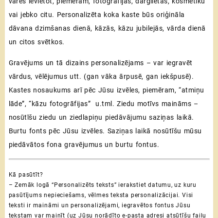
varēs ievietot, piemēram, fotogrāfijas, dārglietas, kosmētiku
vai jebko citu. Personalizēta koka kaste būs oriģināla
dāvana dzimšanas dienā, kāzās, kāzu jubilejās, vārda dienā
un citos svētkos.
Gravējums un tā dizains personalizējams – var iegravēt
vārdus, vēlējumus utt. (gan vāka ārpusē, gan iekšpusē).
Kastes nosaukums arī pēc Jūsu izvēles, piemēram, “atmiņu
lāde”, “kāzu fotogrāfijas” u.tml. Ziedu motīvs maināms –
nosūtīšu ziedu un ziedlapiņu piedāvājumu saziņas laikā.
Burtu fonts pēc Jūsu izvēles. Saziņas laikā nosūtīšu mūsu
piedāvātos fona gravējumus un burtu fontus.
Kā pasūtīt?
– Zemāk logā “Personalizēts teksts” ierakstiet datumu, uz kuru
pasūtījums nepieciešams, vēlmes teksta personalizācijai. Visi
teksti ir maināmi un personalizējami, iegravētos fontus Jūsu
tekstam var mainīt (uz Jūsu norādīto e-pasta adresi atsūtīšu failu