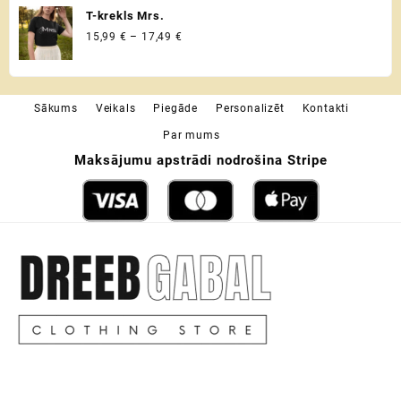
T-krekls Mrs.
Price
15,99
€
–
17,49
€
range:
15,99 €
through
Sākums
Veikals
Piegāde
Personalizēt
Kontakti
17,49 €
Par mums
Maksājumu apstrādi nodrošina Stripe