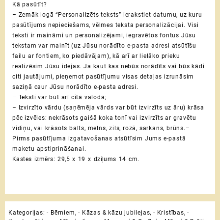
Kā pasūtīt?
– Zemāk logā “Personalizēts teksts” ierakstiet datumu, uz kuru
pasūtījums nepieciešams, vēlmes teksta personalizācijai. Visi
teksti ir maināmi un personalizējami, iegravētos fontus Jūsu
tekstam var mainīt (uz Jūsu norādīto e-pasta adresi atsūtīšu
failu ar fontiem, ko piedāvājam), kā arī ar lielāko prieku
realizēsim Jūsu idejas.
Ja kaut kas nebūs norādīts vai būs kādi
citi jautājumi, pieņemot pasūtījumu visas detaļas izrunāsim
saziņā caur Jūsu norādīto e-pasta adresi.
– Teksti var būt arī citā valodā;
– Izvirzīto vārdu (saņēmēja vārds var būt izvirzīts uz āru) krāsa
pēc izvēles: nekrāsots gaišā koka tonī vai izvirzīts ar gravētu
vidiņu, vai krāsots balts, melns, zils, rozā, sarkans, brūns.
–
Pirms pasūtījuma izgatavošanas atsūtīsim Jums e-pastā
maketu apstiprināšanai.
Kastes izmērs: 29,5 x 19 x dziļums 14 cm.
Kategorijas:
- Bērniem
,
- Kāzas & kāzu jubilejas
,
- Kristības
,
-