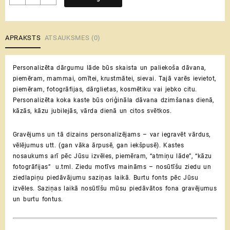
lāde
♡
personalizēta
koka
APRAKSTS
ATSAUKSMES (0)
kaste
dārglietām
Personalizēta dārgumu lāde būs skaista un paliekoša dāvana,
|
piemēram, mammai, omītei, krustmātei, sievai. Tajā varēs ievietot,
kosmētikai
piemēram, fotogrāfijas, dārglietas, kosmētiku vai jebko citu.
|
Personalizēta koka kaste būs oriģināla dāvana dzimšanas dienā,
fotogrāfijām
kāzās, kāzu jubilejās, vārda dienā un citos svētkos.
daudzums
Gravējums un tā dizains personalizējams – var iegravēt vārdus,
vēlējumus utt. (gan vāka ārpusē, gan iekšpusē). Kastes
nosaukums arī pēc Jūsu izvēles, piemēram, “atmiņu lāde”, “kāzu
fotogrāfijas” u.tml. Ziedu motīvs maināms – nosūtīšu ziedu un
ziedlapiņu piedāvājumu saziņas laikā. Burtu fonts pēc Jūsu
izvēles. Saziņas laikā nosūtīšu mūsu piedāvātos fona gravējumus
un burtu fontus.