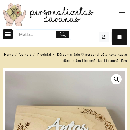
Skip
to
content
Home
Veikals
Produkti
Dārgumu lāde ♡ personalizēta koka kaste
dārglietām | kosmētikai | fotogrāfijām