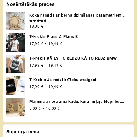
Novērtētākās preces
variants.
variants.
The
The
Koka rāmītis ar bērna dzimšanas parametriem /
options
options
metriku - personalizēta dāvana raudzībās un
may
may
Novērtēts
18,00
€
citos svētkos ♡
ar
5.00
be
be
no 5
chosen
chosen
T-krekls Plāns A Plāns B
on
on
Price
17,99
€
–
19,49
€
the
the
range:
product
product
17,99 €
T-krekls KĀ ES TO REDZU KĀ TO REDZ BMW
page
page
through
VADITĀJS
Price
17,99
€
–
19,49
€
19,49 €
range:
17,99 €
T-Krekls Ja redzi krītošu zvaigzni
through
Price
17,99
€
–
19,49
€
19,49 €
range:
17,99 €
Mamma ar tēti zina kādu, kura mīļajā klēpī būt
through
drošībā ♡ Uzaicinājums kļūt par krustvecākiem
Price
5,00
€
–
10,00
€
19,49 €
♡ Personalizēta dāvana krustmātei un
range:
krusttēvam
5,00 €
through
Superīga cena
10,00 €