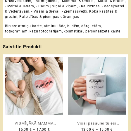
Krustvecākiem
,
- Māmiņdiena
,
- Mammai & Omītei
,
- Māsai & Brālim
,
- Meitai & Dēlam
,
- Pārim | viņai & viņam
,
- Raudzības
,
- Vedējmātei
& Vedējtēvam
,
- Vīram & Sievai
,
- Ziemassvētki
,
Koka kastītes &
groziņi
,
Pateicības & piemiņas dāvaniņas
Birkas:
atmiņu kaste
,
atmiņu lāde
,
bildēm
,
dārglietām
,
fotogrāfijām
,
kāzu fotogrāfijām
,
kosmētikai
,
personalizēta kaste
Saistītie Produkti
VISMĪĻĀKĀ MAMMA
Visai pasaulei tu esi
Price
Price
15,00
€
–
17,00
€
13,00
€
–
15,00
€
PASAULĒ ♥ T-krekls
mamma, bet mums tu esi