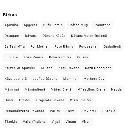
Birkas
Apdruka
Apģērbs
Bilžu Rāmis
Coffee Mug
Draudzenei
Draugam
Dāvana
Dāvana Kāzās
Dāvana Valentīndienā
Es Tevi Mīlu
For Mother
Foto Rāmis
Fotosesijai
Gadadienā
Jubilejā
Koka Rāmis
Koka Rāmītis
Krūzes
Krūzes Ar Apdruku
Krūzīte
Kāzu Dāvana
Kāzu Gadadienā
Kāzu Jubilejā
Laulību Dāvana
Mammai
Mothers Day
Māmiņai
Māmiņdienā
Mātes Dienā
Mīlestības Diena
Naudai
Omei
Omītei
Oriģināla Dāvana
Otrai Pusītei
Personalizētas Dāvanas
Pārim
Sievai
Sievietei
T-Krekls
Tkrekls
Valentīndiena
Viņai
Viņam
Vīram