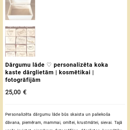
Dārgumu lāde ♡ personalizēta koka
kaste dārglietām | kosmētikai |
fotogrāfijām
25,00
€
Personalizēta dārgumu lāde būs skaista un paliekoša
dāvana, piemēram, mammai, omītei, krustmātei, sievai. Tajā