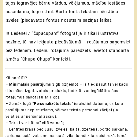
tajos iegravējot bērnu vārdus, vēlējumus, mācību iestādes
nosaukumu, logo u.tml. Burtu fonts tekstam pēc Jūsu
izvēles (piedāvātos fontus nosūtīsim saziņas laikā).
!!! Ledenei / “čupačupam” fotogrāfijā ir tikai ilustratīva
nozīme, tā nav iekļauta piedāvājumā – rotājumus saņemsiet
bez ledenēm. Ledeņu rotājumā paredzēts ievietot standarta
izmēra “Chupa Chups” konfekti.
Kā pasūtīt?
–
Minimālais pasūtījums 3 gb
(izņemot – ja tiek pasūtīts vēl kāds
cits mūsu izgatavotais produkts, tad klāt var iegādāties šos
rotājumus sākot jau ar 1 gb).
– Zemāk logā “
Personalizēts teksts
” ierakstiet datumu, uz kuru
pasūtījums nepieciešams, vēlmes teksta personalizācijai (ja
vēlaties ar personalizāciju).
– Teksti var būt arī citā valodā;
– Lentītes krāsa pēc Jūsu izvēles: balta, dzeltena, bordo sarkana,
sarkana, gaiši zaļa, melna, gaiši zila, tumši zila, gaiši rozā, tumši