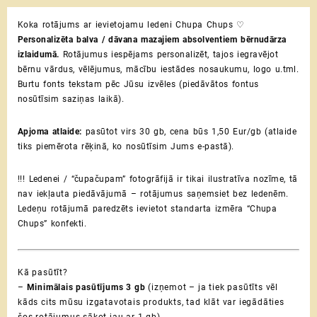
ievietojamu
Koka rotājums ar ievietojamu ledeni Chupa Chups ♡
ledeni
Personalizēta balva / dāvana mazajiem absolventiem bērnudārza
Chupa
izlaidumā.
Rotājumus iespējams personalizēt, tajos iegravējot
Chups
bērnu vārdus, vēlējumus, mācību iestādes nosaukumu, logo u.tml.
♡
Burtu fonts tekstam pēc Jūsu izvēles (piedāvātos fontus
Izlaiduma
nosūtīsim saziņas laikā).
dāvana
bērniem
daudzums
Apjoma atlaide:
pasūtot virs 30 gb, cena būs 1,50 Eur/gb (atlaide
tiks piemērota rēķinā, ko nosūtīsim Jums e-pastā).
!!! Ledenei / “čupačupam” fotogrāfijā ir tikai ilustratīva nozīme, tā
nav iekļauta piedāvājumā – rotājumus saņemsiet bez ledenēm.
Ledeņu rotājumā paredzēts ievietot standarta izmēra “Chupa
Chups” konfekti.
Kā pasūtīt?
–
Minimālais pasūtījums 3 gb
(izņemot – ja tiek pasūtīts vēl
kāds cits mūsu izgatavotais produkts, tad klāt var iegādāties