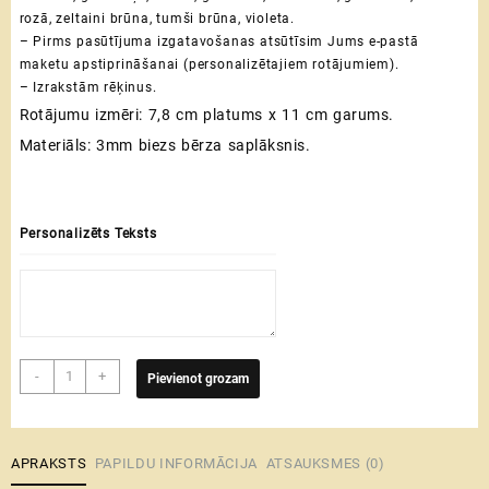
rozā, zeltaini brūna, tumši brūna, violeta.
– Pirms pasūtījuma izgatavošanas atsūtīsim Jums e-pastā
maketu apstiprināšanai (personalizētajiem rotājumiem).
– Izrakstām rēķinus.
Rotājumu izmēri: 7,8 cm platums x 11 cm garums.
Materiāls: 3mm biezs bērza saplāksnis.
Personalizēts Teksts
Izlaiduma
-
+
Pievienot grozam
balva
|
koka
rotājums
APRAKSTS
PAPILDU INFORMĀCIJA
ATSAUKSMES (0)
ar