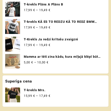
no 5
chosen
chosen
T-krekls Plāns A Plāns B
on
on
Price
17,99
€
–
19,49
€
the
the
range:
product
product
17,99 €
T-krekls KĀ ES TO REDZU KĀ TO REDZ BMW
page
page
through
VADITĀJS
Price
17,99
€
–
19,49
€
19,49 €
range:
17,99 €
T-Krekls Ja redzi krītošu zvaigzni
through
Price
17,99
€
–
19,49
€
19,49 €
range:
17,99 €
Mamma ar tēti zina kādu, kura mīļajā klēpī būt
through
drošībā ♡ Uzaicinājums kļūt par krustvecākiem
Price
5,00
€
–
10,00
€
19,49 €
♡ Personalizēta dāvana krustmātei un
range:
krusttēvam
5,00 €
through
Superīga cena
10,00 €
T-krekls Mrs.
Price
15,99
€
–
17,49
€
range:
15,99 €