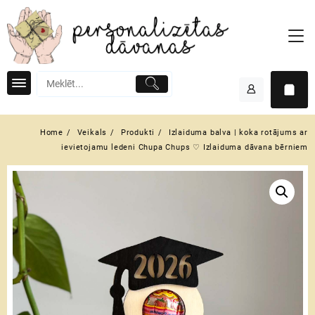
Skip
to
content
Home
Veikals
Produkti
Izlaiduma balva | koka rotājums ar
ievietojamu ledeni Chupa Chups ♡ Izlaiduma dāvana bērniem