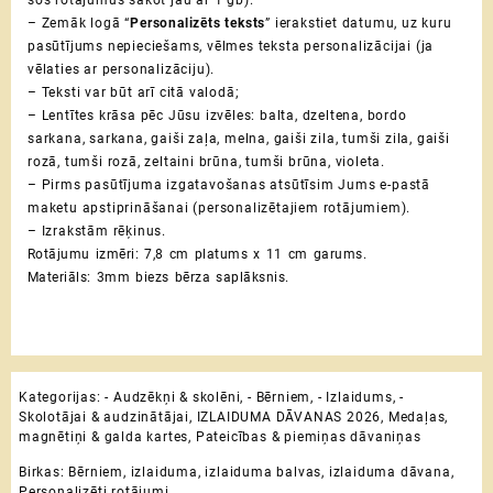
šos rotājumus sākot jau ar 1 gb).
– Zemāk logā “
Personalizēts teksts
” ierakstiet datumu, uz kuru
pasūtījums nepieciešams, vēlmes teksta personalizācijai (ja
vēlaties ar personalizāciju).
– Teksti var būt arī citā valodā;
– Lentītes krāsa pēc Jūsu izvēles: balta, dzeltena, bordo
sarkana, sarkana, gaiši zaļa, melna, gaiši zila, tumši zila, gaiši
rozā, tumši rozā, zeltaini brūna, tumši brūna, violeta.
– Pirms pasūtījuma izgatavošanas atsūtīsim Jums e-pastā
maketu apstiprināšanai (personalizētajiem rotājumiem).
– Izrakstām rēķinus.
Rotājumu izmēri: 7,8 cm platums x 11 cm garums.
Materiāls: 3mm biezs bērza saplāksnis.
Kategorijas:
- Audzēkņi & skolēni
,
- Bērniem
,
- Izlaidums
,
-
Skolotājai & audzinātājai
,
IZLAIDUMA DĀVANAS 2026
,
Medaļas,
magnētiņi & galda kartes
,
Pateicības & piemiņas dāvaniņas
Birkas:
Bērniem
,
izlaiduma
,
izlaiduma balvas
,
izlaiduma dāvana
,
Personalizēti rotājumi