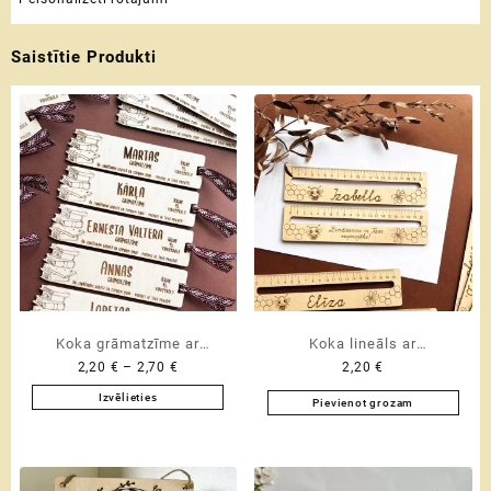
Saistītie Produkti
Koka grāmatzīme ar
Koka lineāls ar
Price
2,20
€
–
2,70
€
2,20
€
personalizētu gravējumu
personalizētu tekstu un
range:
skolotājai | audzinātājai |
joslu teksta lasīšanai | 20
Izvēlieties
Pievienot grozam
2,20 €
This
audzēkņiem
cm
through
product
2,70 €
has
multiple