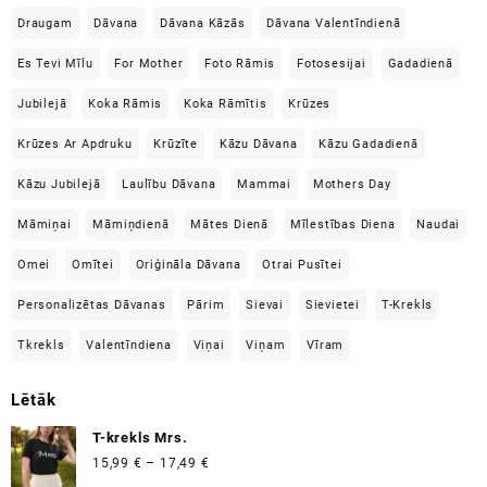
Draugam
Dāvana
Dāvana Kāzās
Dāvana Valentīndienā
Es Tevi Mīlu
For Mother
Foto Rāmis
Fotosesijai
Gadadienā
Jubilejā
Koka Rāmis
Koka Rāmītis
Krūzes
Krūzes Ar Apdruku
Krūzīte
Kāzu Dāvana
Kāzu Gadadienā
Kāzu Jubilejā
Laulību Dāvana
Mammai
Mothers Day
Māmiņai
Māmiņdienā
Mātes Dienā
Mīlestības Diena
Naudai
Omei
Omītei
Oriģināla Dāvana
Otrai Pusītei
Personalizētas Dāvanas
Pārim
Sievai
Sievietei
T-Krekls
Tkrekls
Valentīndiena
Viņai
Viņam
Vīram
Lētāk
T-krekls Mrs.
Price
15,99
€
–
17,49
€
range: