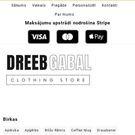
through
Sākums
Veikals
Piegāde
Personalizēt
Kontakti
17,49 €
Par mums
Maksājumu apstrādi nodrošina Stripe
Birkas
Apdruka
Apģērbs
Bilžu Rāmis
Coffee Mug
Draudzenei