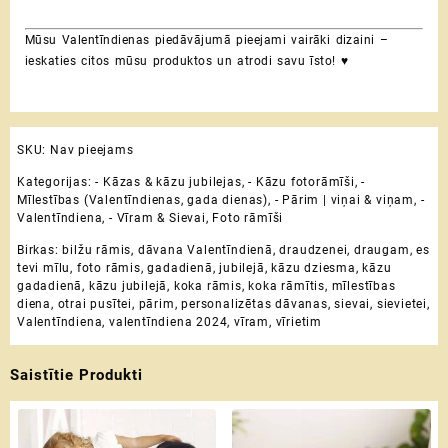
Mūsu Valentīndienas piedāvājumā pieejami vairāki dizaini –
ieskaties citos mūsu produktos un atrodi savu īsto! ♥
SKU:
Nav pieejams
Kategorijas:
- Kāzas & kāzu jubilejas
,
- Kāzu fotorāmīši
,
-
Mīlestības (Valentīndienas, gada dienas)
,
- Pārim | viņai & viņam
,
-
Valentīndiena
,
- Vīram & Sievai
,
Foto rāmīši
Birkas:
bilžu rāmis
,
dāvana Valentīndienā
,
draudzenei
,
draugam
,
es
tevi mīlu
,
foto rāmis
,
gadadienā
,
jubilejā
,
kāzu dziesma
,
kāzu
gadadienā
,
kāzu jubilejā
,
koka rāmis
,
koka rāmītis
,
mīlestības
diena
,
otrai pusītei
,
pārim
,
personalizētas dāvanas
,
sievai
,
sievietei
,
Valentīndiena
,
valentīndiena 2024
,
vīram
,
vīrietim
Saistītie Produkti