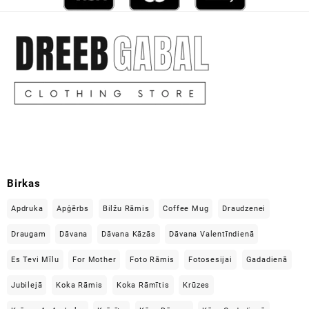
Birkas
Apdruka
Apģērbs
Bilžu Rāmis
Coffee Mug
Draudzenei
Draugam
Dāvana
Dāvana Kāzās
Dāvana Valentīndienā
Es Tevi Mīlu
For Mother
Foto Rāmis
Fotosesijai
Gadadienā
Jubilejā
Koka Rāmis
Koka Rāmītis
Krūzes