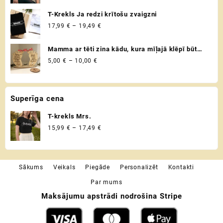
range:
17,99 €
T-Krekls Ja redzi krītošu zvaigzni
through
Price
17,99
€
–
19,49
€
19,49 €
range:
17,99 €
Mamma ar tēti zina kādu, kura mīļajā klēpī būt
through
drošībā ♡ Uzaicinājums kļūt par krustvecākiem
Price
5,00
€
–
10,00
€
19,49 €
♡ Personalizēta dāvana krustmātei un
range:
krusttēvam
5,00 €
through
Superīga cena
10,00 €
T-krekls Mrs.
Price
15,99
€
–
17,49
€
range:
15,99 €
through
Sākums
Veikals
Piegāde
Personalizēt
Kontakti
17,49 €
Par mums
Maksājumu apstrādi nodrošina Stripe