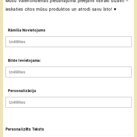
Mūsu Valentīndienas piedāvājumā pieejami vairāki dizaini –
ieskaties citos mūsu produktos un atrodi savu īsto! ♥
Rāmīša Novietojums
Bilde Ievietojama:
Personalizācija
Personalizēts Teksts