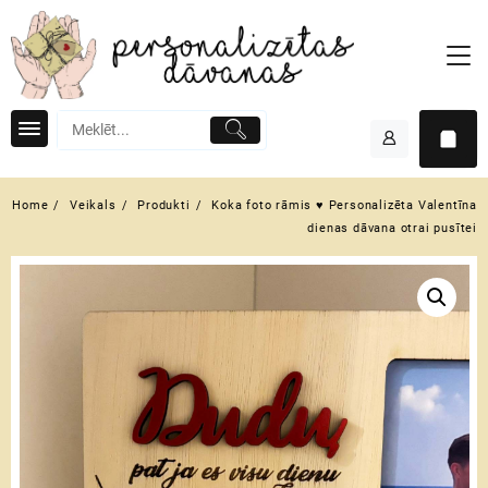
Skip
to
content
Home
Veikals
Produkti
Koka foto rāmis ♥ Personalizēta Valentīna
dienas dāvana otrai pusītei