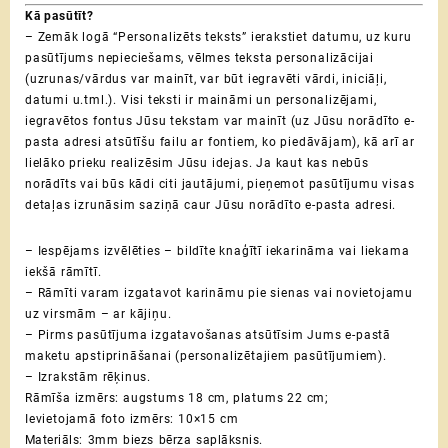
Kā pasūtīt?
– Zemāk logā “Personalizēts teksts” ierakstiet datumu, uz kuru
pasūtījums nepieciešams, vēlmes teksta personalizācijai
(uzrunas/vārdus var mainīt, var būt iegravēti vārdi, iniciāļi,
datumi u.tml.). Visi teksti ir maināmi un personalizējami,
iegravētos fontus Jūsu tekstam var mainīt (uz Jūsu norādīto e-
pasta adresi atsūtīšu failu ar fontiem, ko piedāvājam), kā arī ar
lielāko prieku realizēsim Jūsu idejas.
Ja kaut kas nebūs
norādīts vai būs kādi citi jautājumi, pieņemot pasūtījumu visas
detaļas izrunāsim saziņā caur Jūsu norādīto e-pasta adresi.
– Iespējams izvēlēties – bildīte knaģītī iekarināma vai liekama
iekšā rāmītī.
– Rāmīti varam izgatavot karināmu pie sienas vai novietojamu
uz virsmām – ar kājiņu.
– Pirms pasūtījuma izgatavošanas atsūtīsim Jums e-pastā
maketu apstiprināšanai (personalizētajiem pasūtījumiem).
– Izrakstām rēķinus.
Rāmīša izmērs: augstums 18 cm, platums 22 cm;
Ievietojamā foto izmērs: 10×15 cm
Materiāls: 3mm biezs bērza saplāksnis.