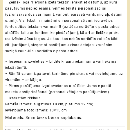
– Zemāk logā “Personalizēts teksts” ierakstiet datumu, uz kuru
pasūtījums nepieciešams, vēlmes teksta personalizācijai
(uzrunas/vārdus var mainīt, var būt iegravēti vārdi, iniciāļi, datumi
u.tml.). Visi teksti ir maināmi un personalizējami, iegravētos
fontus Jūsu tekstam var mainīt (uz Jūsu norādīto e-pasta adresi
atsūtīšu failu ar fontiem, ko piedāvājam), kā arī ar lielāko prieku
realizēsim Jūsu idejas.
Ja kaut kas nebūs norādīts vai būs kādi
citi jautājumi, pieņemot pasūtījumu visas detaļas izrunāsim
saziņā caur Jūsu norādīto e-pasta adresi.
– Iespējams izvēlēties – bildīte knaģītī iekarināma vai liekama
iekšā rāmītī.
– Rāmīti varam izgatavot karināmu pie sienas vai novietojamu uz
virsmām – ar kājiņu.
– Pirms pasūtījuma izgatavošanas atsūtīsim Jums e-pastā
maketu apstiprināšanai (personalizētajiem pasūtījumiem).
– Izrakstām rēķinus.
Rāmīša izmērs: augstums 18 cm, platums 22 cm;
Ievietojamā foto izmērs: 10×15 cm
Materiāls: 3mm biezs bērza saplāksnis.