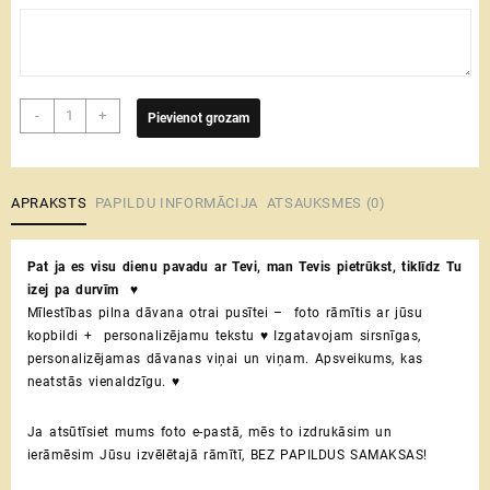
Koka
-
+
Pievienot grozam
foto
rāmis
♥
Personalizēta
APRAKSTS
PAPILDU INFORMĀCIJA
ATSAUKSMES (0)
Valentīna
dienas
Pat ja es visu dienu pavadu ar Tevi, man Tevis pietrūkst, tiklīdz Tu
dāvana
izej pa durvīm ♥
otrai
Mīlestības pilna dāvana otrai pusītei – foto rāmītis ar jūsu
pusītei
kopbildi + personalizējamu tekstu ♥ Izgatavojam sirsnīgas,
daudzums
personalizējamas dāvanas viņai un viņam. Apsveikums, kas
neatstās vienaldzīgu. ♥
Ja atsūtīsiet mums foto e-pastā, mēs to izdrukāsim un
ierāmēsim Jūsu izvēlētajā rāmītī, BEZ PAPILDUS SAMAKSAS!