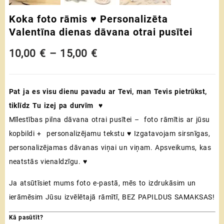
Koka foto rāmis ♥ Personalizēta
Valentīna dienas dāvana otrai pusītei
Price
10,00
€
–
15,00
€
range:
Pat ja es visu dienu pavadu ar Tevi, man Tevis pietrūkst,
10,00 €
tiklīdz Tu izej pa durvīm ♥
through
Mīlestības pilna dāvana otrai pusītei – foto rāmītis ar jūsu
15,00 €
kopbildi + personalizējamu tekstu ♥ Izgatavojam sirsnīgas,
personalizējamas dāvanas viņai un viņam. Apsveikums, kas
neatstās vienaldzīgu. ♥
Ja atsūtīsiet mums foto e-pastā, mēs to izdrukāsim un
ierāmēsim Jūsu izvēlētajā rāmītī, BEZ PAPILDUS SAMAKSAS!
Kā pasūtīt?