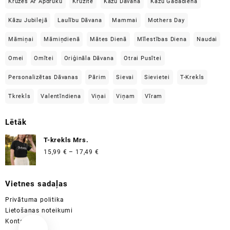
Krūzes Ar Apdruku
Krūzīte
Kāzu Dāvana
Kāzu Gadadienā
Kāzu Jubilejā
Laulību Dāvana
Mammai
Mothers Day
Māmiņai
Māmiņdienā
Mātes Dienā
Mīlestības Diena
Naudai
Omei
Omītei
Oriģināla Dāvana
Otrai Pusītei
Personalizētas Dāvanas
Pārim
Sievai
Sievietei
T-Krekls
Tkrekls
Valentīndiena
Viņai
Viņam
Vīram
Lētāk
T-krekls Mrs.
Price
15,99
€
–
17,49
€
range:
15,99 €
Vietnes sadaļas
through
17,49 €
Privātuma politika
Lietošanas noteikumi
Kontakti