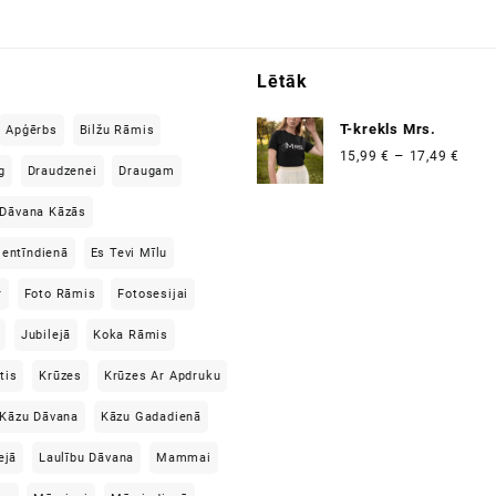
Lētāk
T-krekls Mrs.
Apģērbs
Bilžu Rāmis
Price
–
15,99
€
17,49
€
g
Draudzenei
Draugam
range
15,99
Dāvana Kāzās
thro
17,49
lentīndienā
Es Tevi Mīlu
r
Foto Rāmis
Fotosesijai
Jubilejā
Koka Rāmis
tis
Krūzes
Krūzes Ar Apdruku
Kāzu Dāvana
Kāzu Gadadienā
ejā
Laulību Dāvana
Mammai