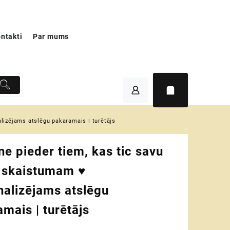
ntakti
Par mums
lizējams atslēgu pakaramais | turētājs
e pieder tiem, kas tic savu
 skaistumam ♥
nalizējams atslēgu
mais | turētājs