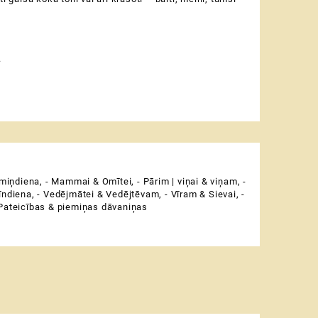
.
miņdiena
,
- Mammai & Omītei
,
- Pārim | viņai & viņam
,
-
īndiena
,
- Vedējmātei & Vedējtēvam
,
- Vīram & Sievai
,
-
Pateicības & piemiņas dāvaniņas