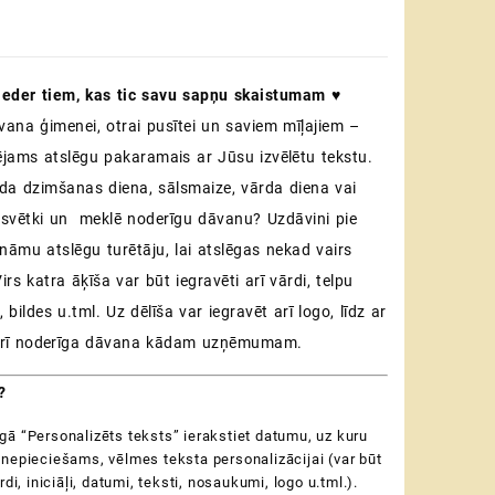
€
eder tiem, kas tic savu sapņu skaistumam ♥
āvana ģimenei, otrai pusītei un saviem mīļajiem –
ējams atslēgu pakaramais ar Jūsu izvēlētu tekstu.
da dzimšanas diena, sālsmaize, vārda diena vai
ti svētki un meklē noderīgu dāvanu? Uzdāvini pie
ināmu atslēgu turētāju, lai atslēgas nekad vairs
rs katra āķīša var būt iegravēti arī vārdi, telpu
bildes u.tml. Uz dēlīša var iegravēt arī logo, līdz ar
 arī noderīga dāvana kādam uzņēmumam.
?
ā “Personalizēts teksts” ierakstiet datumu, uz kuru
nepieciešams, vēlmes teksta personalizācijai (var būt
rdi, iniciāļi, datumi, teksti, nosaukumi, logo u.tml.).