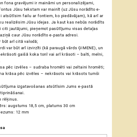
 un fona gravējumi ir maināmi un personalizējami,
fontus Jūsu tekstam var mainīt (uz Jūsu norādīto e-
i atsūtīsim failu ar fontiem, ko piedāvājam), kā arī ar
eku realizēsim Jūsu idejas.
Ja kaut kas nebūs norādīts
i citi jautājumi, pieņemot pasūtījumu visas detaļas
aziņā caur Jūsu norādīto e-pasta adresi.
 būt arī citā valodā;
rdi var būt arī izvirzīti (kā paraugā vārds ĢIMENE), un
nekrāsoti gaišā koka tonī vai arī krāsoti – balti, melni,
.
sa pēc izvēles – sudraba hromēti vai zeltaini hromēti;
na krāsa pēc izvēles – nekrāsots vai krāsots tumši
sūtījuma izgatavošanas atsūtīsim Jums e-pastā
tiprināšanai.
 rēķinus.
ērs: augstums 18,5 cm, platums 30 cm
biezums: 12 mm
āsa