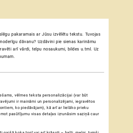
u
stumam
nalizējams
gu
amais
tslēgu pakaramais ar Jūsu izvēlētu tekstu. Tuvojas
ē noderīgu dāvanu? Uzdāvini pie sienas karināmu
js
ravēti arī vārdi, telpu nosaukumi, bildes u.tml. Uz
zums
ņēmumam.
ešams, vēlmes teksta personalizācijai (var būt
a gravējumi ir maināmi un personalizējami, iegravētos
ontiem, ko piedāvājam), kā arī ar lielāko prieku
ņemot pasūtījumu visas detaļas izrunāsim saziņā caur
i gaišā koka tonī vai arī krāsoti – balti, melni, tumši