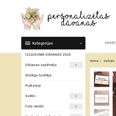
Skip
to
content
Kategorijas
IZLAIDUMA DĀVANAS 2026
Home
Veikals
Dāvanas saņēmējs
Atslēgu turētājs
Pulksteņi
Svētki
Foto rāmīši