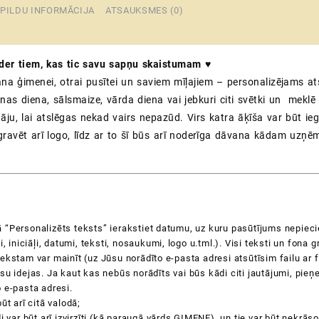
sapņ
PILDU INFORMĀCIJA
ATSAUKSMES (0)
skai
♥
Perso
der tiem, kas tic savu sapņu skaistumam ♥
atslē
pakar
ana ģimenei, otrai pusītei un saviem mīļajiem – personalizējams a
|
as diena, sālsmaize, vārda diena vai jebkuri citi svētki un mekl
turētā
tāju, lai atslēgas nekad vairs nepazūd. Virs katra āķīša var būt ieg
daud
egravēt arī logo, līdz ar to šī būs arī noderīga dāvana kādam uz
“Personalizēts teksts” ierakstiet datumu, uz kuru pasūtījums nepieci
di, iniciāļi, datumi, teksti, nosaukumi, logo u.tml.). Visi teksti un fon
ekstam var mainīt (uz Jūsu norādīto e-pasta adresi atsūtīsim failu ar f
su idejas.
Ja kaut kas nebūs norādīts vai būs kādi citi jautājumi, pie
 e-pasta adresi.
ūt arī citā valodā;
i var būt arī izvirzīti (kā paraugā vārds ĢIMENE), un tie var būt nekrāsot