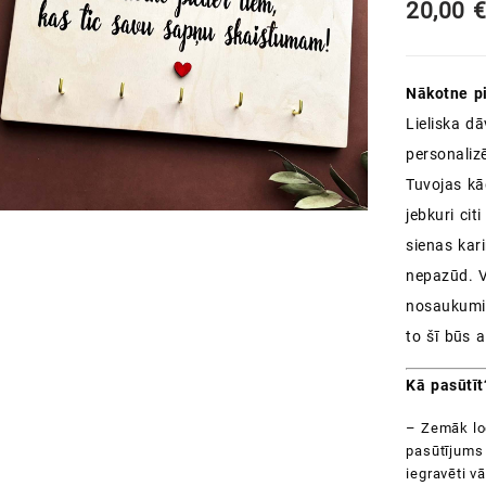
20,00
Nākotne pi
Lieliska d
personaliz
Tuvojas kā
jebkuri ci
sienas kar
nepazūd. Vi
nosaukumi, 
to šī būs
Kā pasūtīt
– Zemāk log
pasūtījums 
iegravēti vā