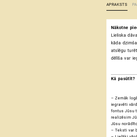
APRAKSTS
PA
Nākotne pie
Lieliska dāv
kāda dzimšan
atslēgu turē
dēlīša var i
Kā pasūtīt?
– Zemāk logā 
iegravēti vār
fontus Jūsu t
realizēsim Jū
Jūsu norādīto
– Teksti var b
– Lielāki vārd