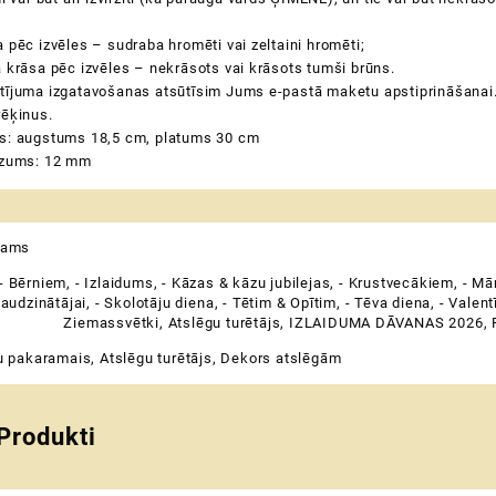
 pēc izvēles – sudraba hromēti vai zeltaini hromēti;
 krāsa pēc izvēles – nekrāsots vai krāsots tumši brūns.
tījuma izgatavošanas atsūtīsim Jums e-pastā maketu apstiprināšanai
rēķinus.
s: augstums 18,5 cm, platums 30 cm
ezums: 12 mm
jams
- Bērniem
,
- Izlaidums
,
- Kāzas & kāzu jubilejas
,
- Krustvecākiem
,
- Mā
 audzinātājai
,
- Skolotāju diena
,
- Tētim & Opītim
,
- Tēva diena
,
- Valent
Ziemassvētki
,
Atslēgu turētājs
,
IZLAIDUMA DĀVANAS 2026
,
u pakaramais
,
Atslēgu turētājs
,
Dekors atslēgām
 Produkti