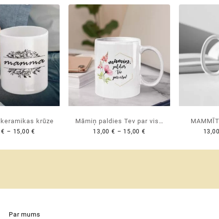
eramikas krūze
Māmiņ paldies Tev par visu
MAMMĪT
Price
Price
0
€
–
15,00
€
13,00
€
–
15,00
€
13,0
♡ skaista dāvana
MĀMIŅDI
range:
range:
Māmiņdienā
apsveiku
13,00 €
13,00 €
through
through
15,00 €
15,00 €
Par mums