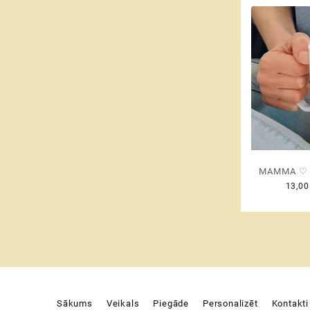
MAMMA ♡ k
13,0
Sākums
Veikals
Piegāde
Personalizēt
Kontakti