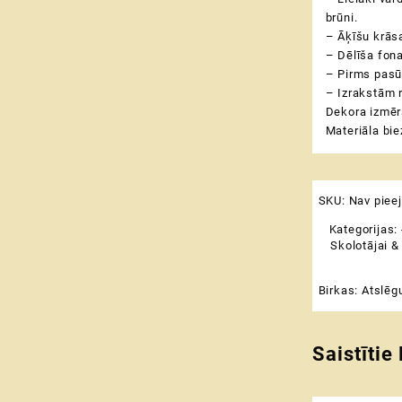
brūni.
– Āķīšu krāsa
– Dēlīša fona
– Pirms pasū
– Izrakstām 
Dekora izmēr
Materiāla bi
SKU:
Nav piee
Kategorijas:
Skolotājai &
Birkas:
Atslēg
Saistītie