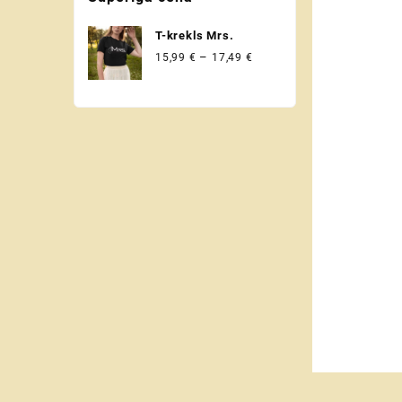
un krusttēvam
T-krekls Mrs.
Price
–
15,99
€
17,49
€
range:
15,99 €
through
17,49 €