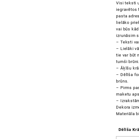
Visi teksti
iegravētos 
pasta adres
lielāko pri
vai būs kād
izrunāsim s
– Teksti var
– Lielāki vā
tie var būt 
tumši brūni
– Āķīšu krā
– Dēlīša fo
brūns.
– Pirms pa
maketu aps
– Izrakstām
Dekora izm
Materiāla 
Dēlīša Kr