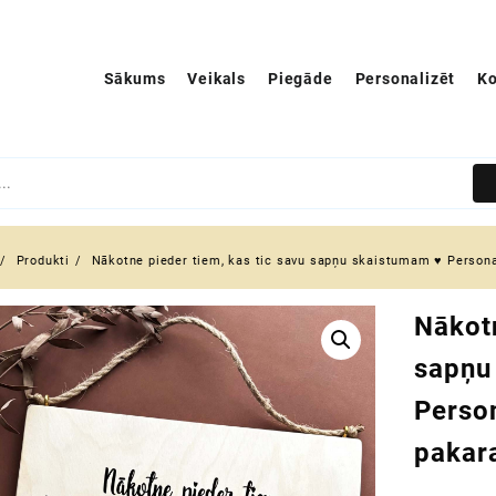
Sākums
Veikals
Piegāde
Personalizēt
Ko
Produkti
Nākotne pieder tiem, kas tic savu sapņu skaistumam ♥ Persona
Nākotn
sapņu
Perso
pakara