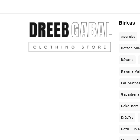
Birkas
Apdruka
Coffee Mu
Dāvana
Dāvana Va
For Mothe
Gadadienā
Koka Rāmī
Krūzīte
Kāzu Jubil