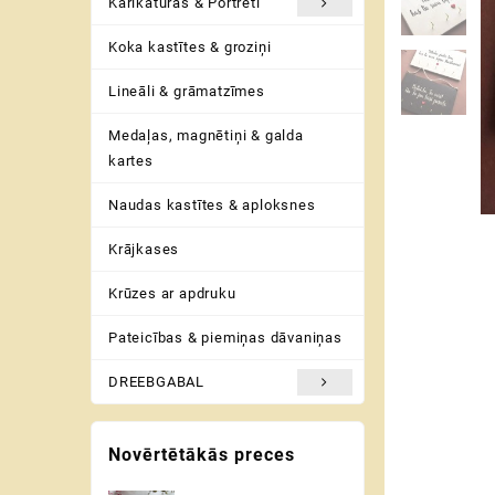
Karikatūras & Portreti
Koka kastītes & groziņi
Lineāli & grāmatzīmes
Medaļas, magnētiņi & galda
kartes
Naudas kastītes & aploksnes
Krājkases
Krūzes ar apdruku
Pateicības & piemiņas dāvaniņas
DREEBGABAL
Novērtētākās preces