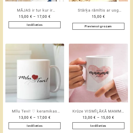
MĀJAS ir tur kur ir
Stārķa rāmītis ar usg
Price
15,00
€
–
17,00
€
15,00
€
MAMMA ♥ T-krekls
bildīti “Baby on the way” ♥
range:
veids kā paziņot par
Izvēlieties
Pievienot grozam
15,00 €
This
gaidāmo mazulīti
through
product
17,00 €
has
multiple
variants.
The
options
may
be
chosen
on
the
product
Mīlu Tevi! ♡ keramikas
Krūze VISMĪĻĀKĀ MAMMA
page
Price
Price
13,00
€
–
17,00
€
13,00
€
–
15,00
€
krūze
PASAULĒ ♡
range:
range:
Izvēlieties
Izvēlieties
13,00 €
13,00 €
This
This