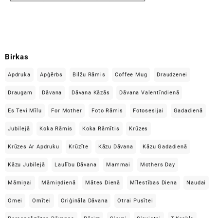
Birkas
Apdruka
Apģērbs
Bilžu Rāmis
Coffee Mug
Draudzenei
Draugam
Dāvana
Dāvana Kāzās
Dāvana Valentīndienā
Es Tevi Mīlu
For Mother
Foto Rāmis
Fotosesijai
Gadadienā
Jubilejā
Koka Rāmis
Koka Rāmītis
Krūzes
Krūzes Ar Apdruku
Krūzīte
Kāzu Dāvana
Kāzu Gadadienā
Kāzu Jubilejā
Laulību Dāvana
Mammai
Mothers Day
Māmiņai
Māmiņdienā
Mātes Dienā
Mīlestības Diena
Naudai
Omei
Omītei
Oriģināla Dāvana
Otrai Pusītei