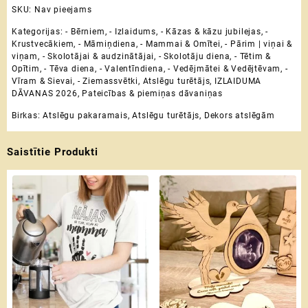
SKU:
Nav pieejams
Kategorijas:
- Bērniem
,
- Izlaidums
,
- Kāzas & kāzu jubilejas
,
-
Krustvecākiem
,
- Māmiņdiena
,
- Mammai & Omītei
,
- Pārim | viņai &
viņam
,
- Skolotājai & audzinātājai
,
- Skolotāju diena
,
- Tētim &
Opītim
,
- Tēva diena
,
- Valentīndiena
,
- Vedējmātei & Vedējtēvam
,
-
Vīram & Sievai
,
- Ziemassvētki
,
Atslēgu turētājs
,
IZLAIDUMA
DĀVANAS 2026
,
Pateicības & piemiņas dāvaniņas
Birkas:
Atslēgu pakaramais
,
Atslēgu turētājs
,
Dekors atslēgām
Saistītie Produkti