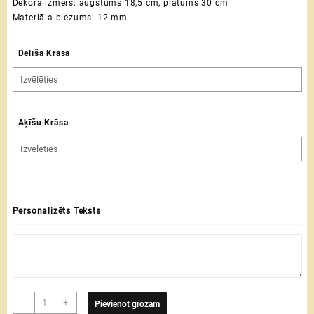
Dekora izmērs: augstums 18,5 cm, platums 30 cm
Materiāla biezums: 12 mm
Dēlīša Krāsa
Āķīšu Krāsa
Personalizēts Teksts
Personalizējams
-
+
Pievienot grozam
atslēgu