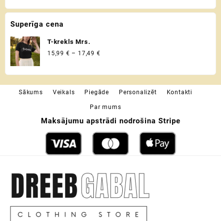
krusttēvam
5,00 €
through
Superīga cena
10,00 €
T-krekls Mrs.
Price
15,99
€
–
17,49
€
range:
15,99 €
through
Sākums
Veikals
Piegāde
Personalizēt
Kontakti
17,49 €
Par mums
Maksājumu apstrādi nodrošina Stripe