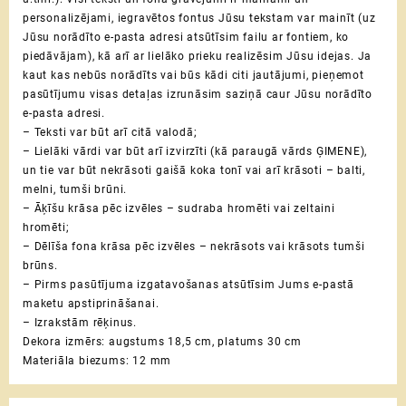
personalizējami, iegravētos fontus Jūsu tekstam var mainīt (uz
Jūsu norādīto e-pasta adresi atsūtīsim failu ar fontiem, ko
piedāvājam), kā arī ar lielāko prieku realizēsim Jūsu idejas.
Ja
kaut kas nebūs norādīts vai būs kādi citi jautājumi, pieņemot
pasūtījumu visas detaļas izrunāsim saziņā caur Jūsu norādīto
e-pasta adresi.
– Teksti var būt arī citā valodā;
– Lielāki vārdi var būt arī izvirzīti (kā paraugā vārds ĢIMENE),
un tie var būt nekrāsoti gaišā koka tonī vai arī krāsoti – balti,
melni, tumši brūni.
– Āķīšu krāsa pēc izvēles – sudraba hromēti vai zeltaini
hromēti;
– Dēlīša fona krāsa pēc izvēles – nekrāsots vai krāsots tumši
brūns.
– Pirms pasūtījuma izgatavošanas atsūtīsim Jums e-pastā
maketu apstiprināšanai.
– Izrakstām rēķinus.
Dekora izmērs: augstums 18,5 cm, platums 30 cm
Materiāla biezums: 12 mm