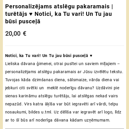
Personalizējams atslēgu pakaramais |
turētājs ♥ Notici, ka Tu vari! Un Tu jau
būsi pusceļā
20,00
€
Notici, ka Tu vari! Un Tu jau būsi pusceļā ♥
Lieliska dāvana ģimenei, otrai pusītei un saviem mīļajiem –
personalizējams atslēgu pakaramais ar Jūsu izvēlētu tekstu.
Tuvojas kāda dzimšanas diena, sālsmaize, vārda diena vai
jebkuri citi svētki un meklē noderīgu dāvanu? Uzdāvini pie
sienas karināmu atslēgu turētāju, lai atslēgas nekad vairs
nepazūd. Virs katra āķīša var būt iegravēti arī vārdi, telpu
nosaukumi, bildes u.tml. Uz dēlīša var iegravēt arī logo, līdz
ar to šī būs arī noderīga dāvana kādam uzņēmumam.