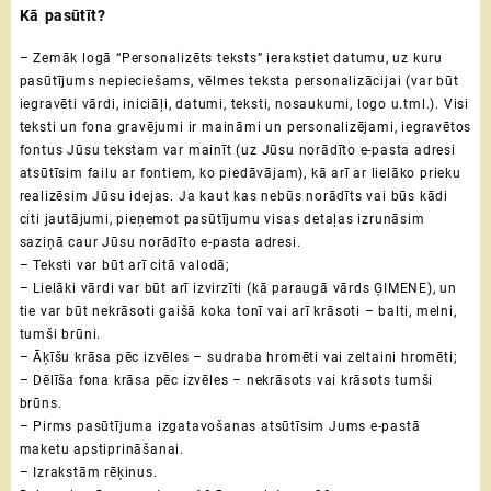
Kā pasūtīt?
– Zemāk logā “Personalizēts teksts” ierakstiet datumu, uz kuru
pasūtījums nepieciešams, vēlmes teksta personalizācijai (var būt
iegravēti vārdi, iniciāļi, datumi, teksti, nosaukumi, logo u.tml.). Visi
teksti un fona gravējumi ir maināmi un personalizējami, iegravētos
fontus Jūsu tekstam var mainīt (uz Jūsu norādīto e-pasta adresi
atsūtīsim failu ar fontiem, ko piedāvājam), kā arī ar lielāko prieku
realizēsim Jūsu idejas.
Ja kaut kas nebūs norādīts vai būs kādi
citi jautājumi, pieņemot pasūtījumu visas detaļas izrunāsim
saziņā caur Jūsu norādīto e-pasta adresi.
– Teksti var būt arī citā valodā;
– Lielāki vārdi var būt arī izvirzīti (kā paraugā vārds ĢIMENE), un
tie var būt nekrāsoti gaišā koka tonī vai arī krāsoti – balti, melni,
tumši brūni.
– Āķīšu krāsa pēc izvēles – sudraba hromēti vai zeltaini hromēti;
– Dēlīša fona krāsa pēc izvēles – nekrāsots vai krāsots tumši
brūns.
– Pirms pasūtījuma izgatavošanas atsūtīsim Jums e-pastā
maketu apstiprināšanai.
– Izrakstām rēķinus.