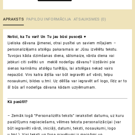
pakaramais
|
turētājs
APRAKSTS
PAPILDU INFORMĀCIJA
ATSAUKSMES (0)
♥
Notici,
Notici, ka Tu vari! Un Tu jau būsi pusceļā ♥
ka
Lieliska dāvana ģimenei, otrai pusītei un saviem mīļajiem –
Tu
personalizējams atslēgu pakaramais ar Jūsu izvēlētu tekstu.
vari!
Tuvojas kāda dzimšanas diena, sālsmaize, vārda diena vai
Un
jebkuri citi svētki un meklē noderīgu dāvanu? Uzdāvini pie
Tu
sienas karināmu atslēgu turētāju, lai atslēgas nekad vairs
jau
nepazūd. Virs katra āķīša var būt iegravēti arī vārdi, telpu
būsi
nosaukumi, bildes u.tml. Uz dēlīša var iegravēt arī logo, līdz ar to
pusceļā
šī būs arī noderīga dāvana kādam uzņēmumam.
daudzums
Kā pasūtīt?
– Zemāk logā “Personalizēts teksts” ierakstiet datumu, uz kuru
pasūtījums nepieciešams, vēlmes teksta personalizācijai (var
būt iegravēti vārdi, iniciāļi, datumi, teksti, nosaukumi, logo
u.tml.). Visi teksti un fona gravējumi ir maināmi un