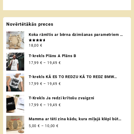
through
through
product
product
17,00 €
15,00 €
has
has
multiple
multiple
Novērtētākās preces
variants.
variants.
The
The
Koka rāmītis ar bērna dzimšanas parametriem /
options
options
metriku - personalizēta dāvana raudzībās un
may
may
Novērtēts
18,00
€
citos svētkos ♡
ar
5.00
be
be
no 5
chosen
chosen
T-krekls Plāns A Plāns B
on
on
Price
17,99
€
–
19,49
€
the
the
range:
product
product
17,99 €
T-krekls KĀ ES TO REDZU KĀ TO REDZ BMW
page
page
through
VADITĀJS
Price
17,99
€
–
19,49
€
19,49 €
range:
17,99 €
T-Krekls Ja redzi krītošu zvaigzni
through
Price
17,99
€
–
19,49
€
19,49 €
range:
17,99 €
Mamma ar tēti zina kādu, kura mīļajā klēpī būt
through
drošībā ♡ Uzaicinājums kļūt par krustvecākiem
Price
5,00
€
–
10,00
€
19,49 €
♡ Personalizēta dāvana krustmātei un
range: