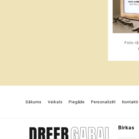
Foto rā
datumu, 
vai kopdz
datumu –
dāva
Val
Sākums
Veikals
Piegāde
Personalizēt
Kontakti
Birkas