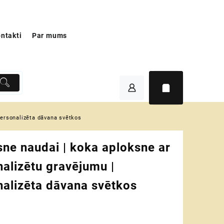
ntakti
Par mums
personalizēta dāvana svētkos
ne naudai | koka aploksne ar
alizētu gravējumu |
nalizēta dāvana svētkos
€