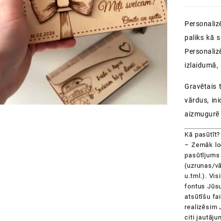
Personaliz
paliks kā 
Personaliz
izlaidumā, 
Gravētais 
vārdus, ini
aizmugurē 
Kā pasūtīt?
– Zemāk log
pasūtījums 
(uzrunas/vār
u.tml.). Vi
fontus Jūsu
atsūtīšu fai
realizēsim 
citi jautāj