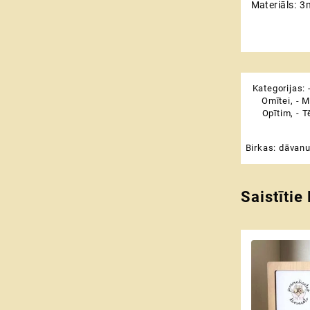
Materiāls: 3
Kategorijas:
Omītei
,
- M
Opītim
,
- T
Birkas:
dāvanu
Saistītie