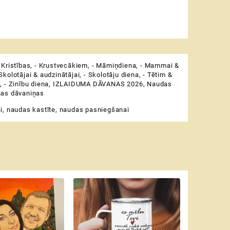
 Kristības
,
- Krustvecākiem
,
- Māmiņdiena
,
- Mammai &
 Skolotājai & audzinātājai
,
- Skolotāju diena
,
- Tētim &
i
,
- Zinību diena
,
IZLAIDUMA DĀVANAS 2026
,
Naudas
ņas dāvaniņas
i
,
naudas kastīte
,
naudas pasniegšanai