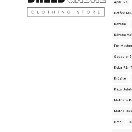
Apdruka
Coffee Mu
Dāvana
Dāvana Va
For Mothe
Gadadienā
Koka Rāmī
Krūzīte
Kāzu Jubil
Mothers D
Mātes Die
Omei
O