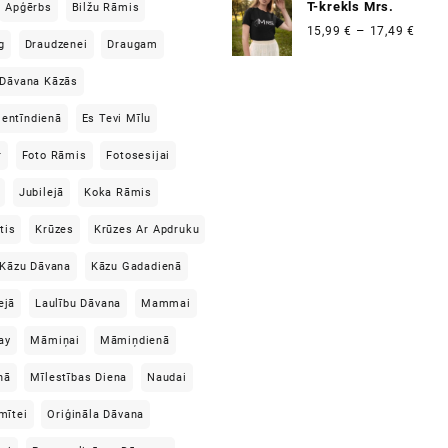
T-krekls Mrs.
Apģērbs
Bilžu Rāmis
Price
–
15,99
€
17,49
€
g
Draudzenei
Draugam
range
15,99
Dāvana Kāzās
thro
17,49
lentīndienā
Es Tevi Mīlu
r
Foto Rāmis
Fotosesijai
Jubilejā
Koka Rāmis
tis
Krūzes
Krūzes Ar Apdruku
Kāzu Dāvana
Kāzu Gadadienā
ejā
Laulību Dāvana
Mammai
ay
Māmiņai
Māmiņdienā
nā
Mīlestības Diena
Naudai
mītei
Oriģināla Dāvana