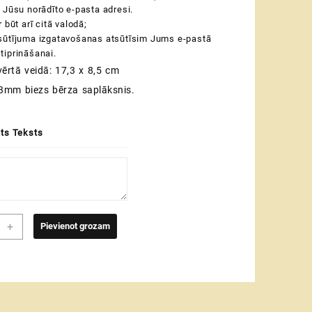
 Jūsu norādīto e-pasta adresi.
 būt arī citā valodā;
sūtījuma izgatavošanas atsūtīsim Jums e-pastā
tiprināšanai.
vērtā veidā: 17,3 x 8,5 cm
 3mm biezs bērza saplāksnis.
ēts Teksts
sne
+
Pievienot grozam
i
sne
nalizētu