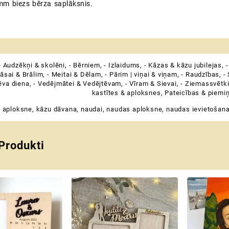
mm biezs bērza saplāksnis.
- Audzēkņi & skolēni
,
- Bērniem
,
- Izlaidums
,
- Kāzas & kāzu jubilejas
,
-
āsai & Brālim
,
- Meitai & Dēlam
,
- Pārim | viņai & viņam
,
- Raudzības
,
-
ēva diena
,
- Vedējmātei & Vedējtēvam
,
- Vīram & Sievai
,
- Ziemassvētk
kastītes & aploksnes
,
Pateicības & piemi
 aploksne
,
kāzu dāvana
,
naudai
,
naudas aploksne
,
naudas ievietošana
 Produkti