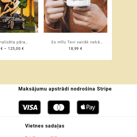
nalizēta pāra
Es mīlu Tevi vairāk nekā
Price
0
€
–
125,00
€
18,99
€
ūra ♥ oriģināla
vakar un mazāk nekā rīt I
range:
im | otrai pusītei
Emaljas krūze 350 ml
95,00 €
evai | vīram
through
125,00 €
Maksājumu apstrādi nodrošina Stripe
Vietnes sadaļas