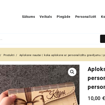
Sākums
Veikals
Piegāde
Personalizēt
Ko
Produkti
Aploksne naudai | koka aploksne ar personalizētu gravējumu | 
Aploks
person
perso
10,00