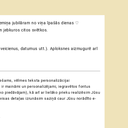
jumu
nalizēta
emiņa jubilāram no viņa īpašās dienas ♡
a
os
n jebkuros citos svētkos.
zums
sveicienus, datumus utt.). Aploksnes aizmugurē arī
iešams, vēlmes teksta personalizācijai
sti ir maināmi un personalizējami, iegravētos fontus
ko piedāvājam), kā arī ar lielāko prieku realizēsim Jūsu
 visas detaļas izrunāsim saziņā caur Jūsu norādīto e-
.