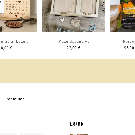
mītis ar kāzu
Kāzu dāvana –
Perso
18,00
€
22,00
€
95,0
pirmās tikšanās
personalizēts koka foto
karikat
īves uzsākšanas
rāmis ar ievietojamu naudu
dāvana pār
 personalizēta
PIRMAIS MILJONS ♡
| si
na kāzās ♥
entīndienā
Par mums
Lētāk