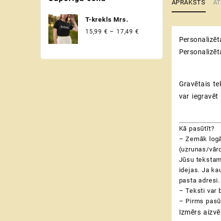
APRAKSTS
AT
un krusttēvam
T-krekls Mrs.
Price
–
15,99
€
17,49
€
Personalizēt
range:
15,99 €
Personalizēt
through
17,49 €
Gravētais te
var iegravēt
Kā pasūtīt?
– Zemāk logā
(uzrunas/vārd
Jūsu tekstam 
idejas.
Ja kau
pasta adresi.
– Teksti var b
– Pirms pasū
Izmērs aizvē