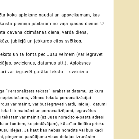
ēta koka aploksne naudai un apsveikumam, kas
skaista piemiņa jubilāram no viņa īpašās dienas ♡
ēta dāvana dzimšanas dienā, vārda dienā,
kāzu jubilejā un jebkuros citos svētkos.
teksts un tā fonts pēc Jūsu vēlmēm (var iegravēt
ciāļus, sveicienus, datumus utt.). Aploksnes
arī var iegravēt garāku tekstu – sveicienu.
ā “Personalizēts teksts” ierakstiet datumu, uz kuru
nepieciešams, vēlmes teksta personalizācijai
dus var mainīt, var būt iegravēti vārdi, iniciāļi, datumi
si teksti ir maināmi un personalizējami, iegravētos
 tekstam var mainīt (uz Jūsu norādīto e-pasta adresi
lu ar fontiem, ko piedāvājam), kā arī ar lielāko prieku
Jūsu idejas.
Ja kaut kas nebūs norādīts vai būs kādi
umi, pieņemot pasūtījumu visas detaļas izrunāsim