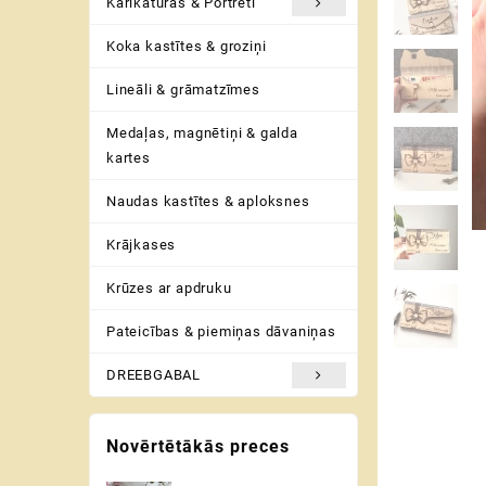
Karikatūras & Portreti
Koka kastītes & groziņi
Lineāli & grāmatzīmes
Medaļas, magnētiņi & galda
kartes
Naudas kastītes & aploksnes
Krājkases
Krūzes ar apdruku
Pateicības & piemiņas dāvaniņas
DREEBGABAL
Novērtētākās preces