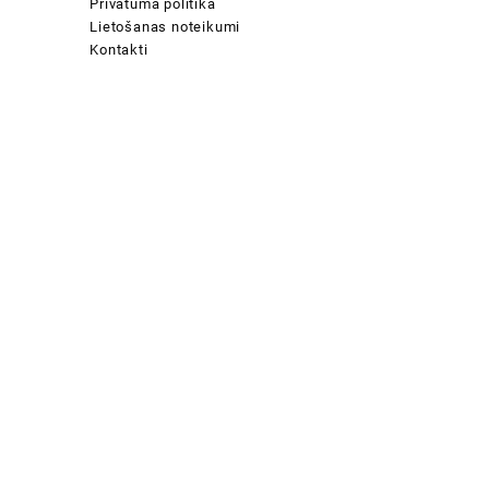
Privātuma politika
Lietošanas noteikumi
Kontakti
:
 €
ugh
 €