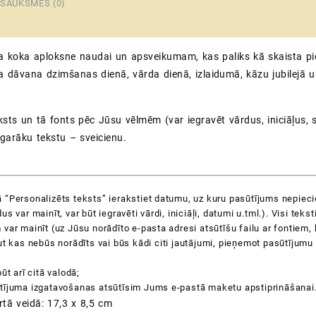
SAUKSMES (0)
gravē
|
perso
a koka aploksne naudai un apsveikumam, kas paliks kā skaista pi
dāvan
svētk
a dāvana dzimšanas dienā, vārda dienā, izlaidumā, kāzu jubilejā u
daud
ksts un tā fonts pēc Jūsu vēlmēm (var iegravēt vārdus, iniciāļus, 
 garāku tekstu – sveicienu.
 “Personalizēts teksts” ierakstiet datumu, uz kuru pasūtījums nepiec
us var mainīt, var būt iegravēti vārdi, iniciāļi, datumi u.tml.). Visi tek
var mainīt (uz Jūsu norādīto e-pasta adresi atsūtīšu failu ar fontiem, 
t kas nebūs norādīts vai būs kādi citi jautājumi, pieņemot pasūtījumu
ūt arī citā valodā;
tījuma izgatavošanas atsūtīsim Jums e-pastā maketu apstiprināšanai
rtā veidā: 17,3 x 8,5 cm