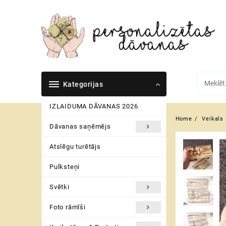
Skip
to
content
Kategorijas
IZLAIDUMA DĀVANAS 2026
Home
Veikals
Dāvanas saņēmējs
Atslēgu turētājs
Pulksteņi
Svētki
Foto rāmīši