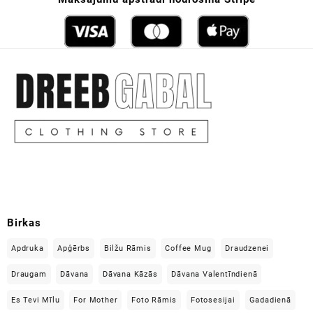
Birkas
Apdruka
Apģērbs
Bilžu Rāmis
Coffee Mug
Draudzenei
Draugam
Dāvana
Dāvana Kāzās
Dāvana Valentīndienā
Es Tevi Mīlu
For Mother
Foto Rāmis
Fotosesijai
Gadadienā