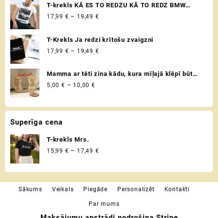
product
product
17,99 €
T-krekls KĀ ES TO REDZU KĀ TO REDZ BMW
page
page
through
VADITĀJS
Price
17,99
€
–
19,49
€
19,49 €
range:
17,99 €
T-Krekls Ja redzi krītošu zvaigzni
through
Price
17,99
€
–
19,49
€
19,49 €
range:
17,99 €
Mamma ar tēti zina kādu, kura mīļajā klēpī būt
through
drošībā ♡ Uzaicinājums kļūt par krustvecākiem
Price
5,00
€
–
10,00
€
19,49 €
♡ Personalizēta dāvana krustmātei un
range:
krusttēvam
5,00 €
through
Superīga cena
10,00 €
T-krekls Mrs.
Price
15,99
€
–
17,49
€
range:
15,99 €
through
Sākums
Veikals
Piegāde
Personalizēt
Kontakti
17,49 €
Par mums
Maksājumu apstrādi nodrošina Stripe