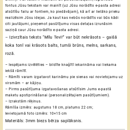
fontus Jūsu tekstam var mainīt (uz Jūsu norādīto e-pasta adresi
atsūtīšu failu ar fontiem, ko piedāvājam), kā arī ar lielāko prieku
realizēsim Jūsu idejas.
Ja kaut kas nebūs norādīts vai būs kādi
citi jautājumi, pieņemot pasūtījumu visas detaļas izrunāsim
saziņā caur Jūsu norādīto e-pasta adresi.
– Izivrzītais teksts “Mīlu Tevi!” var būt nekrāsots – gaišā
koka tonī vai krāsots balts, tumši brūns, melns, sarkans,
rozā.
– Iespējams izvēlēties – bildīte knaģītī iekarināma vai liekama
iekšā rāmītī.
– Rāmīti varam izgatavot karināmu pie sienas vai novietojamu uz
virsmām – ar kājiņu.
– Pirms pasūtījuma izgatavošanas atsūtīsim Jums e-pastā
maketu apstiprināšanai (personalizētajiem pasūtījumiem).
– Izrakstām rēķinus.
Rāmīša izmērs: augstums 18 cm, platums 22 cm;
Ievietojamā foto izmērs: 10×15 cm
Materiāls: 3mm biezs bērza saplāksnis.