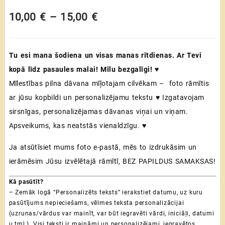
Price
10,00
€
–
15,00
€
range:
Tu esi mana šodiena un visas manas rītdienas. Ar Tevi
10,00 €
kopā līdz pasaules malai! Mīlu bezgalīgi! ♥
through
Mīlestības pilna dāvana mīļotajam cilvēkam – foto rāmītis
15,00 €
ar jūsu kopbildi un personalizējamu tekstu ♥ Izgatavojam
sirsnīgas, personalizējamas dāvanas viņai un viņam.
Apsveikums, kas neatstās vienaldzīgu. ♥
Ja atsūtīsiet mums foto e-pastā, mēs to izdrukāsim un
ierāmēsim Jūsu izvēlētajā rāmītī, BEZ PAPILDUS SAMAKSAS!
Kā pasūtīt?
– Zemāk logā “Personalizēts teksts” ierakstiet datumu, uz kuru
pasūtījums nepieciešams, vēlmes teksta personalizācijai
(uzrunas/vārdus var mainīt, var būt iegravēti vārdi, iniciāļi, datumi
u.tml.). Visi teksti ir maināmi un personalizējami, iegravētos