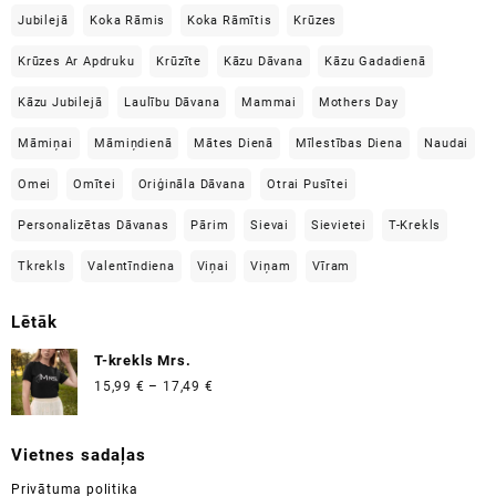
Jubilejā
Koka Rāmis
Koka Rāmītis
Krūzes
Krūzes Ar Apdruku
Krūzīte
Kāzu Dāvana
Kāzu Gadadienā
Kāzu Jubilejā
Laulību Dāvana
Mammai
Mothers Day
Māmiņai
Māmiņdienā
Mātes Dienā
Mīlestības Diena
Naudai
Omei
Omītei
Oriģināla Dāvana
Otrai Pusītei
Personalizētas Dāvanas
Pārim
Sievai
Sievietei
T-Krekls
Tkrekls
Valentīndiena
Viņai
Viņam
Vīram
Lētāk
T-krekls Mrs.
Price
15,99
€
–
17,49
€
range:
15,99 €
Vietnes sadaļas
through
17,49 €
Privātuma politika