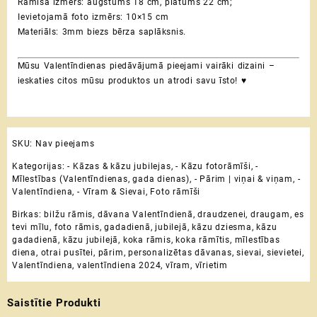
Rāmīša izmērs: augstums 18 cm, platums 22 cm;
Ievietojamā foto izmērs: 10×15 cm
Materiāls: 3mm biezs bērza saplāksnis.
Mūsu Valentīndienas piedāvājumā pieejami vairāki dizaini –
ieskaties citos mūsu produktos un atrodi savu īsto! ♥
SKU:
Nav pieejams
Kategorijas:
- Kāzas & kāzu jubilejas
,
- Kāzu fotorāmīši
,
-
Mīlestības (Valentīndienas, gada dienas)
,
- Pārim | viņai & viņam
,
-
Valentīndiena
,
- Vīram & Sievai
,
Foto rāmīši
Birkas:
bilžu rāmis
,
dāvana Valentīndienā
,
draudzenei
,
draugam
,
es
tevi mīlu
,
foto rāmis
,
gadadienā
,
jubilejā
,
kāzu dziesma
,
kāzu
gadadienā
,
kāzu jubilejā
,
koka rāmis
,
koka rāmītis
,
mīlestības
diena
,
otrai pusītei
,
pārim
,
personalizētas dāvanas
,
sievai
,
sievietei
,
Valentīndiena
,
valentīndiena 2024
,
vīram
,
vīrietim
Saistītie Produkti