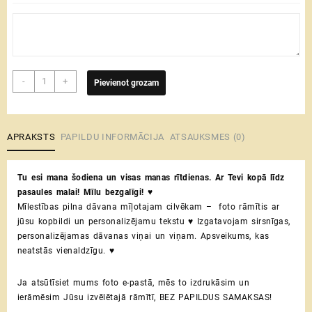
Ar
-
+
Pievienot grozam
Tevi
līdz
pasaules
malai!
APRAKSTS
PAPILDU INFORMĀCIJA
ATSAUKSMES (0)
♥
koka
Tu esi mana šodiena un visas manas rītdienas. Ar Tevi kopā līdz
foto
pasaules malai! Mīlu bezgalīgi! ♥
rāmis
Mīlestības pilna dāvana mīļotajam cilvēkam – foto rāmītis ar
|
jūsu kopbildi un personalizējamu tekstu ♥ Izgatavojam sirsnīgas,
personalizēta
personalizējamas dāvanas viņai un viņam. Apsveikums, kas
Valentīna
neatstās vienaldzīgu. ♥
dienas
dāvana
daudzums
Ja atsūtīsiet mums foto e-pastā, mēs to izdrukāsim un
ierāmēsim Jūsu izvēlētajā rāmītī, BEZ PAPILDUS SAMAKSAS!