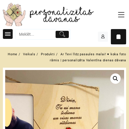
Skip
to
content
Home
Veikals
Produkti
Ar Tevi līdz pasaules malai! ♥ koka foto
rāmis | personalizēta Valentīna dienas dāvana