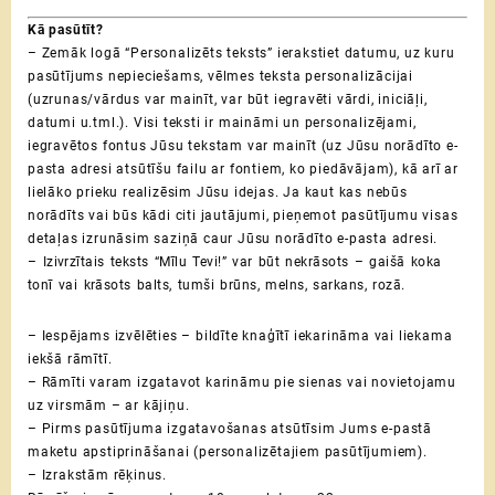
Kā pasūtīt?
– Zemāk logā “Personalizēts teksts” ierakstiet datumu, uz kuru
pasūtījums nepieciešams, vēlmes teksta personalizācijai
(uzrunas/vārdus var mainīt, var būt iegravēti vārdi, iniciāļi,
datumi u.tml.). Visi teksti ir maināmi un personalizējami,
iegravētos fontus Jūsu tekstam var mainīt (uz Jūsu norādīto e-
pasta adresi atsūtīšu failu ar fontiem, ko piedāvājam), kā arī ar
lielāko prieku realizēsim Jūsu idejas.
Ja kaut kas nebūs
norādīts vai būs kādi citi jautājumi, pieņemot pasūtījumu visas
detaļas izrunāsim saziņā caur Jūsu norādīto e-pasta adresi.
– Izivrzītais teksts “Mīlu Tevi!” var būt nekrāsots – gaišā koka
tonī vai krāsots balts, tumši brūns, melns, sarkans, rozā.
– Iespējams izvēlēties – bildīte knaģītī iekarināma vai liekama
iekšā rāmītī.
– Rāmīti varam izgatavot karināmu pie sienas vai novietojamu
uz virsmām – ar kājiņu.
– Pirms pasūtījuma izgatavošanas atsūtīsim Jums e-pastā
maketu apstiprināšanai (personalizētajiem pasūtījumiem).
– Izrakstām rēķinus.