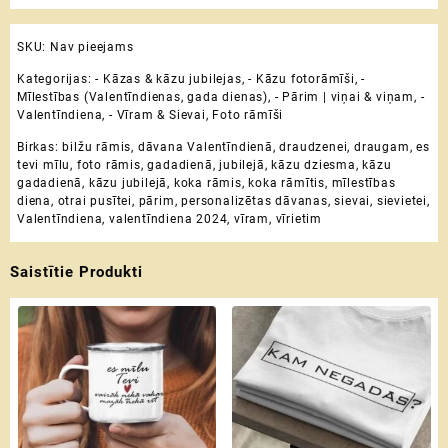
SKU:
Nav pieejams
Kategorijas:
- Kāzas & kāzu jubilejas
,
- Kāzu fotorāmīši
,
-
Mīlestības (Valentīndienas, gada dienas)
,
- Pārim | viņai & viņam
,
-
Valentīndiena
,
- Vīram & Sievai
,
Foto rāmīši
Birkas:
bilžu rāmis
,
dāvana Valentīndienā
,
draudzenei
,
draugam
,
es
tevi mīlu
,
foto rāmis
,
gadadienā
,
jubilejā
,
kāzu dziesma
,
kāzu
gadadienā
,
kāzu jubilejā
,
koka rāmis
,
koka rāmītis
,
mīlestības
diena
,
otrai pusītei
,
pārim
,
personalizētas dāvanas
,
sievai
,
sievietei
,
Valentīndiena
,
valentīndiena 2024
,
vīram
,
vīrietim
Saistītie Produkti