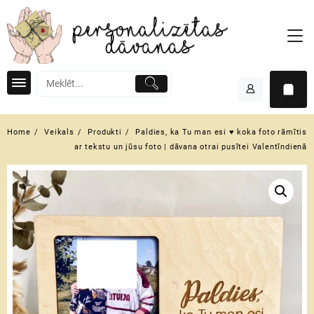
Skip
to
content
Home
Veikals
Produkti
Paldies, ka Tu man esi ♥ koka foto rāmītis
ar tekstu un jūsu foto | dāvana otrai pusītei Valentīndienā