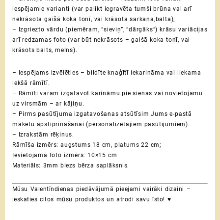
iespējamie varianti (var palikt iegravēta tumši brūna vai arī
nekrāsota gaišā koka tonī, vai krāsota sarkana,balta);
– Izgriezto vārdu (piemēram, “sieviņ”, “dārgāks”) krāsu variācijas
arī redzamas foto (var būt nekrāsots – gaišā koka tonī, vai
krāsots balts, melns).
– Iespējams izvēlēties – bildīte knaģītī iekarināma vai liekama
iekšā rāmītī.
– Rāmīti varam izgatavot karināmu pie sienas vai novietojamu
uz virsmām – ar kājiņu.
– Pirms pasūtījuma izgatavošanas atsūtīsim Jums e-pastā
maketu apstiprināšanai (personalizētajiem pasūtījumiem).
– Izrakstām rēķinus.
Rāmīša izmērs: augstums 18 cm, platums 22 cm;
Ievietojamā foto izmērs: 10×15 cm
Materiāls: 3mm biezs bērza saplāksnis.
Mūsu Valentīndienas piedāvājumā pieejami vairāki dizaini –
ieskaties citos mūsu produktos un atrodi savu īsto! ♥