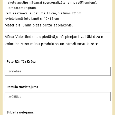
maketu apstiprināšanai (personalizētajiem pasūtījumiem).
– Izrakstām rēķinus.
Rāmīša izmērs: augstums 18 cm, platums 22 cm;
Ievietojamā foto izmērs: 10×15 cm
Materiāls: 3mm biezs bērza saplāksnis.
Mūsu Valentīndienas piedāvājumā pieejami vairāki dizaini –
ieskaties citos mūsu produktos un atrodi savu īsto! ♥
Foto Rāmīša Krāsa
Rāmīša Novietojums
Bilde Ievietojama: