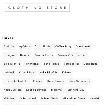
Birkas
Apdruka
Apģērbs
Bilžu Rāmis
Coffee Mug
Draudzenei
Draugam
Dāvana
Dāvana Kāzās
Dāvana Valentīndienā
Es Tevi Mīlu
For Mother
Foto Rāmis
Fotosesijai
Gadadienā
Jubilejā
Koka Rāmis
Koka Rāmītis
Krūzes
Krūzes Ar Apdruku
Krūzīte
Kāzu Dāvana
Kāzu Gadadienā
Kāzu Jubilejā
Laulību Dāvana
Mammai
Mothers Day
Māmiņai
Māmiņdienā
Mātes Dienā
Mīlestības Diena
Naudai