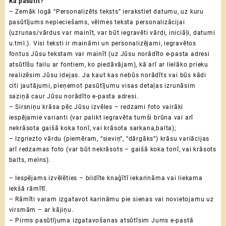
Kā pasūtīt?
– Zemāk logā “Personalizēts teksts” ierakstiet datumu, uz kuru
pasūtījums nepieciešams, vēlmes teksta personalizācijai
(uzrunas/vārdus var mainīt, var būt iegravēti vārdi, iniciāļi, datumi
u.tml.). Visi teksti ir maināmi un personalizējami, iegravētos
fontus Jūsu tekstam var mainīt (uz Jūsu norādīto e-pasta adresi
atsūtīšu failu ar fontiem, ko piedāvājam), kā arī ar lielāko prieku
realizēsim Jūsu idejas.
Ja kaut kas nebūs norādīts vai būs kādi
citi jautājumi, pieņemot pasūtījumu visas detaļas izrunāsim
saziņā caur Jūsu norādīto e-pasta adresi.
– Sirsniņu krāsa pēc Jūsu izvēles – redzami foto vairāki
iespējamie varianti (var palikt iegravēta tumši brūna vai arī
nekrāsota gaišā koka tonī, vai krāsota sarkana,balta);
– Izgriezto vārdu (piemēram, “sieviņ”, “dārgāks”) krāsu variācijas
arī redzamas foto (var būt nekrāsots – gaišā koka tonī, vai krāsots
balts, melns).
– Iespējams izvēlēties – bildīte knaģītī iekarināma vai liekama
iekšā rāmītī.
– Rāmīti varam izgatavot karināmu pie sienas vai novietojamu uz
virsmām – ar kājiņu.
– Pirms pasūtījuma izgatavošanas atsūtīsim Jums e-pastā