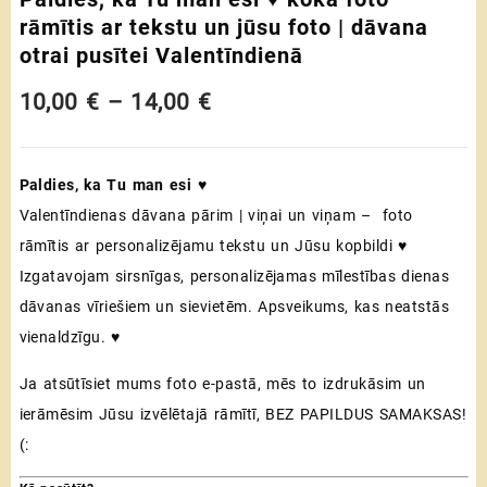
rāmītis ar tekstu un jūsu foto | dāvana
otrai pusītei Valentīndienā
Price
10,00
€
–
14,00
€
range:
Paldies, ka Tu man esi
♥
10,00 €
Valentīndienas dāvana pārim | viņai un viņam – foto
through
rāmītis ar personalizējamu tekstu un Jūsu kopbildi ♥
14,00 €
Izgatavojam sirsnīgas, personalizējamas mīlestības dienas
dāvanas vīriešiem un sievietēm. Apsveikums, kas neatstās
vienaldzīgu. ♥
Ja atsūtīsiet mums foto e-pastā, mēs to izdrukāsim un
ierāmēsim Jūsu izvēlētajā rāmītī, BEZ PAPILDUS SAMAKSAS!
(: