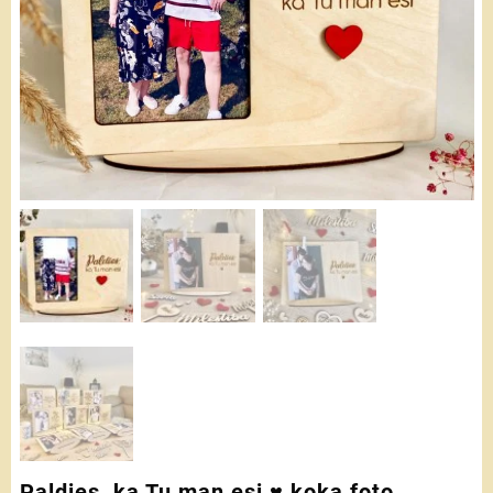
Paldies, ka Tu man esi ♥ koka foto