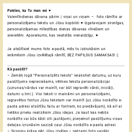
koka
Paldies, ka Tu man esi
♥
foto
Valentīndienas dāvana pārim | viņai un viņam – foto rāmītis ar
rāmītis
personalizējamu tekstu un Jūsu kopbildi ♥ Izgatavojam sirsnīgas,
ar
personalizējamas mīlestības dienas dāvanas vīriešiem un
tekstu
sievietēm. Apsveikums, kas neatstās vienaldzīgu. ♥
un
jūsu
foto
Ja atsūtīsiet mums foto e-pastā, mēs to izdrukāsim un
|
ierāmēsim Jūsu izvēlētajā rāmītī, BEZ PAPILDUS SAMAKSAS! (:
dāvana
otrai
Kā pasūtīt?
pusītei
– Zemāk logā “Personalizēts teksts” ierakstiet datumu, uz kuru
Valentīndienā
pasūtījums nepieciešams, vēlmes teksta personalizācijai
daudzums
(uzrunas/vārdus var mainīt, var būt iegravēti vārdi, iniciāļi,
datumi u.tml.). Visi teksti ir maināmi un personalizējami,
iegravētos fontus Jūsu tekstam var mainīt (uz Jūsu norādīto e-
pasta adresi atsūtīšu failu ar fontiem, ko piedāvājam), kā arī ar
lielāko prieku realizēsim Jūsu idejas.
Ja kaut kas nebūs
norādīts vai būs kādi citi jautājumi, pieņemot pasūtījumu visas
detaļas izrunāsim saziņā caur Jūsu norādīto e-pasta adresi.
– Sirsniņu krāsa pēc Jūsu izvēles – redzami foto vairāki