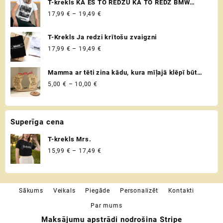
T-krekls KĀ ES TO REDZU KĀ TO REDZ BMW
page
page
through
VADITĀJS
Price
17,99
€
–
19,49
€
19,49 €
range:
17,99 €
T-Krekls Ja redzi krītošu zvaigzni
through
Price
17,99
€
–
19,49
€
19,49 €
range:
17,99 €
Mamma ar tēti zina kādu, kura mīļajā klēpī būt
through
drošībā ♡ Uzaicinājums kļūt par krustvecākiem
Price
5,00
€
–
10,00
€
19,49 €
♡ Personalizēta dāvana krustmātei un
range:
krusttēvam
5,00 €
through
Superīga cena
10,00 €
T-krekls Mrs.
Price
15,99
€
–
17,49
€
range:
15,99 €
through
Sākums
Veikals
Piegāde
Personalizēt
Kontakti
17,49 €
Par mums
Maksājumu apstrādi nodrošina Stripe