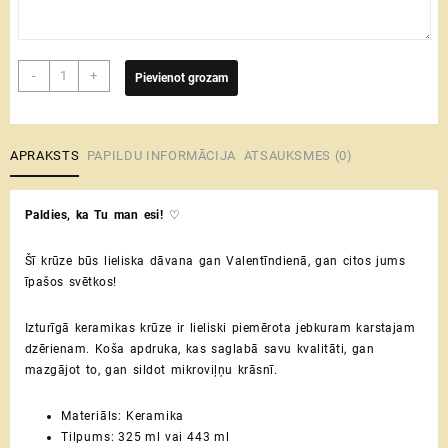
Paldies,
-
+
Pievienot grozam
ka
Tu
man
esi
APRAKSTS
PAPILDU INFORMĀCIJA
ATSAUKSMES (0)
♡
keramikas
Paldies, ka Tu man esi!
♡
krūze
daudzums
Šī krūze būs lieliska dāvana gan Valentīndienā, gan citos jums
īpašos svētkos!
Izturīgā keramikas krūze ir lieliski piemērota jebkuram karstajam
dzērienam. Koša apdruka, kas saglabā savu kvalitāti, gan
mazgājot to, gan sildot mikroviļņu krāsnī.
Materiāls: Keramika
Tilpums: 325 ml vai 443 ml