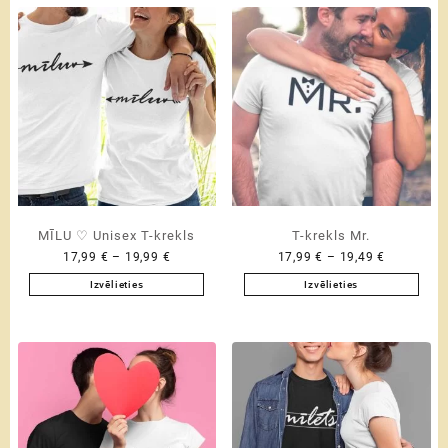
MĪLU ♡ Unisex T-krekls
T-krekls Mr.
Price
Price
17,99
€
–
19,99
€
17,99
€
–
19,49
€
range:
range:
Izvēlieties
Izvēlieties
17,99 €
17,99 €
This
This
through
through
product
product
19,99 €
19,49 €
has
has
multiple
multiple
variants.
variants.
The
The
options
options