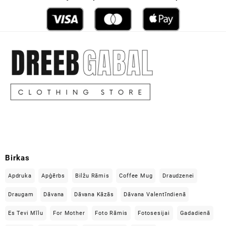
Birkas
Apdruka
Apģērbs
Bilžu Rāmis
Coffee Mug
Draudzenei
Draugam
Dāvana
Dāvana Kāzās
Dāvana Valentīndienā
Es Tevi Mīlu
For Mother
Foto Rāmis
Fotosesijai
Gadadienā