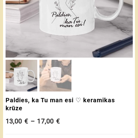
Paldies, ka Tu man esi ♡ keramikas
krūze
Price
13,00
€
–
17,00
€
range: