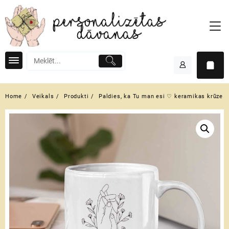
Skip
to
content
Home
Veikals
Produkti
Paldies, ka Tu man esi ♡ keramikas krūze