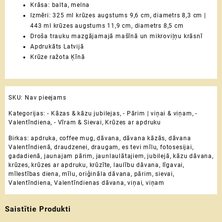
Krāsa: balta, melna
Izmēri: 325 ml krūzes augstums 9,6 cm, diametrs 8,3 cm |
443 ml krūzes augstums 11,9 cm, diametrs 8,5 cm
Droša trauku mazgājamajā mašīnā un mikroviļņu krāsnī
Apdrukāts Latvijā
Krūze ražota Ķīnā
SKU:
Nav pieejams
Kategorijas:
- Kāzas & kāzu jubilejas
,
- Pārim | viņai & viņam
,
-
Valentīndiena
,
- Vīram & Sievai
,
Krūzes ar apdruku
Birkas:
apdruka
,
coffee mug
,
dāvana
,
dāvana kāzās
,
dāvana
Valentīndienā
,
draudzenei
,
draugam
,
es tevi mīlu
,
fotosesijai
,
gadadienā
,
jaunajam pārim
,
jaunlaulātajiem
,
jubilejā
,
kāzu dāvana
,
krūzes
,
krūzes ar apdruku
,
krūzīte
,
laulību dāvana
,
līgavai
,
mīlestības diena
,
mīlu
,
oriģināla dāvana
,
pārim
,
sievai
,
Valentīndiena
,
Valentīndienas dāvana
,
viņai
,
viņam
Saistītie Produkti