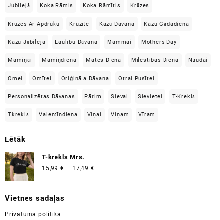
Jubilejā
Koka Rāmis
Koka Rāmītis
Krūzes
Krūzes Ar Apdruku
Krūzīte
Kāzu Dāvana
Kāzu Gadadienā
Kāzu Jubilejā
Laulību Dāvana
Mammai
Mothers Day
Māmiņai
Māmiņdienā
Mātes Dienā
Mīlestības Diena
Naudai
Omei
Omītei
Oriģināla Dāvana
Otrai Pusītei
Personalizētas Dāvanas
Pārim
Sievai
Sievietei
T-Krekls
Tkrekls
Valentīndiena
Viņai
Viņam
Vīram
Lētāk
T-krekls Mrs.
Price
15,99
€
–
17,49
€
range:
15,99 €
Vietnes sadaļas
through
17,49 €
Privātuma politika