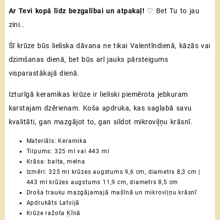
Ar Tevi kopā līdz bezgalībai un atpakaļ!
♡
Bet Tu to jau
13,00 €
zini..
through
Šī krūze būs lieliska dāvana ne tikai Valentīndienā, kāzās vai
17,00 €
dzimšanas dienā, bet būs arī jauks pārsteigums
visparastākajā dienā.
Izturīgā keramikas krūze ir lieliski piemērota jebkuram
karstajam dzērienam. Koša apdruka, kas saglabā savu
kvalitāti, gan mazgājot to, gan sildot mikroviļņu krāsnī.
Materiāls: Keramika
Tilpums: 325 ml vai 443 ml
Krāsa: balta, melna
Izmēri: 325 ml krūzes augstums 9,6 cm, diametrs 8,3 cm |
443 ml krūzes augstums 11,9 cm, diametrs 8,5 cm
Droša trauku mazgājamajā mašīnā un mikroviļņu krāsnī
Apdrukāts Latvijā
Krūze ražota Ķīnā