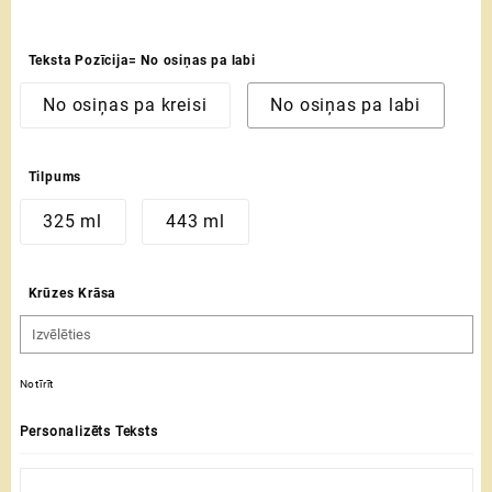
Teksta Pozīcija
= No osiņas pa labi
No osiņas pa kreisi
No osiņas pa labi
Tilpums
325 ml
443 ml
Krūzes Krāsa
Notīrīt
Personalizēts Teksts